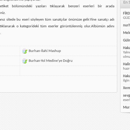
En 
etiket bölümündeki yazıları tıklayarak benzeri eserleri bir arada
niz.
FİRD
GÜZZ
ız sitede bu eseri söyleyen tüm sanatçılar önünüze gelir.Yine sanatçı adı
nur
ı tıklanarak o kategorideki tüm eserler görüntülenmiş olur.Albümün adını
.
Mele
Güln
Hak
Burhan-İlahi Mashup
Yaln
olmay
Burhan-Yol Medine'ye Doğru
Hali
hazr
Hak
ilgin
Xem
sevg
eser
Mur