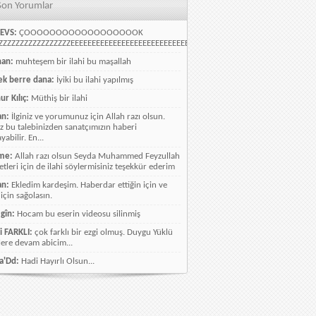
Son Yorumlar
EVS:
ÇOOOOOOOOOOOOOOOOOOK
ZZZZZZZZZZZZZZZZEEEEEEEEEEEEEEEEEEEEEEEEEEEEELLLLLLLLLLLLLLLLLLLLLLLL
han:
muhteşem bir ilahi bu maşallah
k berre dana:
İyiki bu ilahi yapılmış
ur Kılıç:
Müthiş bir ilahi
an:
İlginiz ve yorumunuz için Allah razı olsun.
ız bu talebinizden sanatçımızın haberi
abilir. En...
me:
Allah razı olsun Seyda Muhammed Feyzullah
etleri için de ilahi söylermisiniz teşekkür ederim
an:
Ekledim kardeşim. Haberdar ettiğin için ve
 için sağolasın.
gîn:
Hocam bu eserin videosu silinmiş
i FARKLI:
çok farklı bir ezgi olmuş. Duygu Yüklü
lere devam abicim...
a'Dd:
Hadi Hayırlı Olsun...