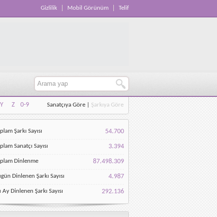
Gizlilik
Mobil Görünüm
Telif
Y
Z
0-9
Sanatçıya Göre
|
Şarkıya Göre
Y
Z
0-9
plam Şarkı Sayısı
54.700
plam Sanatçı Sayısı
3.394
oplam Dinlenme
87.498.309
gün Dinlenen Şarkı Sayısı
4.987
 Ay Dinlenen Şarkı Sayısı
292.136