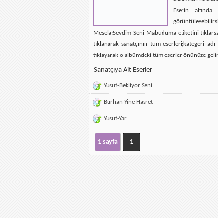
Eserin altında 
görüntüleyebilirsi
Mesela;Sevdim Seni Mabuduma etiketini tıklarsan
tıklanarak sanatçının tüm eserleri;kategori ad
tıklayarak o albümdeki tüm eserler önünüze gelir
Sanatçıya Ait Eserler
Yusuf-Bekliyor Seni
Burhan-Yine Hasret
Yusuf-Yar
1 sayfa
1