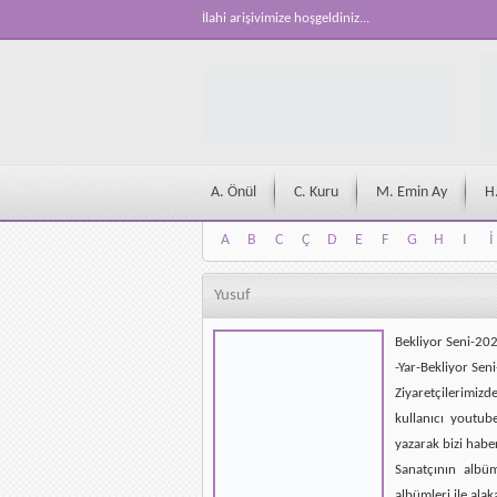
İlahi arişivimize hoşgeldiniz...
A. Önül
C. Kuru
M. Emin Ay
H
A
B
C
Ç
D
E
F
G
H
I
İ
A
B
C
Ç
D
E
F
G
H
I
İ
Yusuf
Bekliyor Seni-2
-Yar-Bekliyor Sen
Ziyaretçilerimizd
kullanıcı youtub
yazarak bizi habe
Sanatçının albü
albümleri ile alak