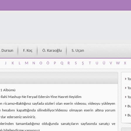
. Dursun
F. Koç
Ö. Karaoğlu
S. Uçan
J
K
L
M
N
O
Ö
P
Q
R
S
Ş
T
U
Ü
V
W
X
J
K
L
M
N
O
Ö
P
Q
R
S
Ş
T
U
Ü
V
W
X
To
To
021 Albümü
i-İlahi Mashup-Ne Feryad Edersin-Yine Hasret-Xeyidim
T
en ricamız=Baktığınız sayfada sözleri olan eserin videosu, videoyu yükleyen
Bu
e hesabını kapattığında silinebiliyor.Videosu olmayan eserin altına yorum
Bu
rdar ederseniz seviniriz.
mlerinden tamamladığımız olduğunda sanatçıların sayfasında sanatçı ve
alı bilgilendirme yapıyoruz.