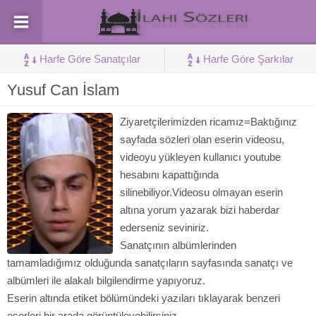
Harfe Göre Sanatçılar
Harfe Göre Şarkılar
Yusuf Can İslam
Ziyaretçilerimizden ricamız=Baktığınız
sayfada sözleri olan eserin videosu,
videoyu yükleyen kullanıcı youtube
hesabını kapattığında
silinebiliyor.Videosu olmayan eserin
altına yorum yazarak bizi haberdar
ederseniz seviniriz.
Sanatçının albümlerinden
tamamladığımız olduğunda sanatçıların sayfasında sanatçı ve
albümleri ile alakalı bilgilendirme yapıyoruz.
Eserin altında etiket bölümündeki yazıları tıklayarak benzeri
eserleri bir arada görüntüleyebilirsiniz.