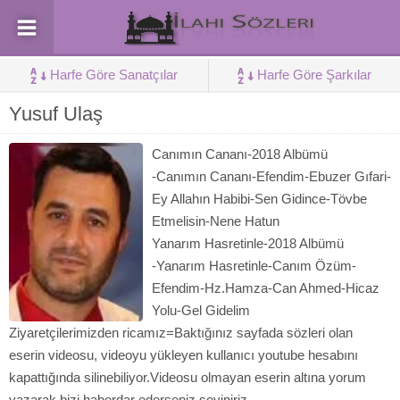
Harfe Göre Sanatçılar
Harfe Göre Şarkılar
Yusuf Ulaş
Canımın Cananı-2018 Albümü
-Canımın Cananı-Efendim-Ebuzer Gıfari-
Ey Allahın Habibi-Sen Gidince-Tövbe
Etmelisin-Nene Hatun
Yanarım Hasretinle-2018 Albümü
-Yanarım Hasretinle-Canım Özüm-
Efendim-Hz.Hamza-Can Ahmed-Hicaz
Yolu-Gel Gidelim
Ziyaretçilerimizden ricamız=Baktığınız sayfada sözleri olan
eserin videosu, videoyu yükleyen kullanıcı youtube hesabını
kapattığında silinebiliyor.Videosu olmayan eserin altına yorum
yazarak bizi haberdar ederseniz seviniriz.