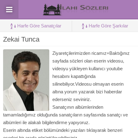
Harfe Göre Sanatçılar
Harfe Göre Şarkılar
Zekai Tunca
Ziyaretçilerimizden ricamız=Baktığınız
sayfada sözleri olan eserin videosu,
videoyu yükleyen kullanıcı youtube
hesabını kapattığında
silinebiliyor.Videosu olmayan eserin
altına yorum yazarak bizi haberdar
ederseniz seviniriz.
Sanatçının albümlerinden
tamamladığımız olduğunda sanatçıların sayfasında sanatçı ve
albümleri ile alakalı bilgilendirme yapıyoruz.
Eserin altında etiket bölümündeki yazıları tıklayarak benzeri
eserleri bir arada görüntüleyebilirsiniz.