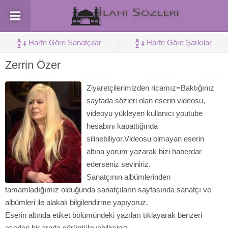
Harfe Göre Sanatçılar
Harfe Göre Şarkılar
Zerrin Özer
Ziyaretçilerimizden ricamız=Baktığınız
sayfada sözleri olan eserin videosu,
videoyu yükleyen kullanıcı youtube
hesabını kapattığında
silinebiliyor.Videosu olmayan eserin
altına yorum yazarak bizi haberdar
ederseniz seviniriz.
Sanatçının albümlerinden
tamamladığımız olduğunda sanatçıların sayfasında sanatçı ve
albümleri ile alakalı bilgilendirme yapıyoruz.
Eserin altında etiket bölümündeki yazıları tıklayarak benzeri
eserleri bir arada görüntüleyebilirsiniz.