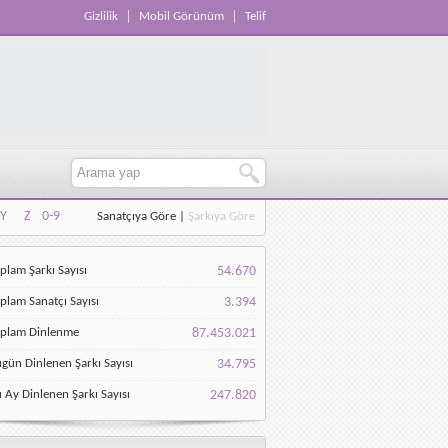
Gizlilik
Mobil Görünüm
Telif
Y
Z
0-9
Sanatçıya Göre
|
Şarkıya Göre
Y
Z
0-9
plam Şarkı Sayısı
54.670
plam Sanatçı Sayısı
3.394
oplam Dinlenme
87.453.021
gün Dinlenen Şarkı Sayısı
34.795
 Ay Dinlenen Şarkı Sayısı
247.820