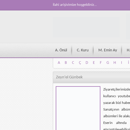
İlahi arişivimize hoşgeldiniz...
A. Önül
C. Kuru
M. Emin Ay
H
A
B
C
Ç
D
E
F
G
H
I
İ
A
B
C
Ç
D
E
F
G
H
I
İ
Zeyn'el Günbek
Ziyaretçilerimizd
kullanıcı youtub
yazarak bizi habe
Sanatçının albü
albümleri ile alak
Eserin altında 
görüntüleyebilirsi