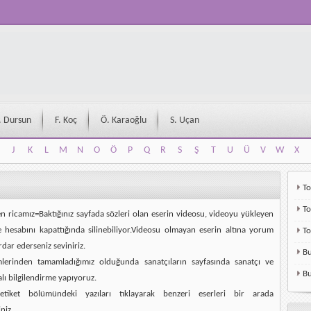
. Dursun
F. Koç
Ö. Karaoğlu
S. Uçan
J
K
L
M
N
O
Ö
P
Q
R
S
Ş
T
U
Ü
V
W
X
J
K
L
M
N
O
Ö
P
Q
R
S
Ş
T
U
Ü
V
W
X
To
To
en ricamız=Baktığınız sayfada sözleri olan eserin videosu, videoyu yükleyen
e hesabını kapattığında silinebiliyor.Videosu olmayan eserin altına yorum
T
rdar ederseniz seviniriz.
Bu
mlerinden tamamladığımız olduğunda sanatçıların sayfasında sanatçı ve
Bu
alı bilgilendirme yapıyoruz.
etiket bölümündeki yazıları tıklayarak benzeri eserleri bir arada
niz.