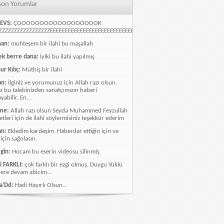
Son Yorumlar
EVS:
ÇOOOOOOOOOOOOOOOOOOK
ZZZZZZZZZZZZZZZZEEEEEEEEEEEEEEEEEEEEEEEEEEEEELLLLLLLLLLLLLLLLLLLLLLLL
han:
muhteşem bir ilahi bu maşallah
k berre dana:
İyiki bu ilahi yapılmış
ur Kılıç:
Müthiş bir ilahi
an:
İlginiz ve yorumunuz için Allah razı olsun.
ız bu talebinizden sanatçımızın haberi
abilir. En...
me:
Allah razı olsun Seyda Muhammed Feyzullah
etleri için de ilahi söylermisiniz teşekkür ederim
an:
Ekledim kardeşim. Haberdar ettiğin için ve
 için sağolasın.
gîn:
Hocam bu eserin videosu silinmiş
i FARKLI:
çok farklı bir ezgi olmuş. Duygu Yüklü
lere devam abicim...
a'Dd:
Hadi Hayırlı Olsun...