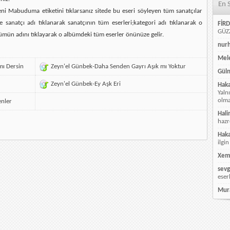
En 
ni Mabuduma etiketini tıklarsanız sitede bu eseri söyleyen tüm sanatçılar
e sanatçı adı tıklanarak sanatçının tüm eserleri;kategori adı tıklanarak o
FİRD
GÜZZ
ümün adını tıklayarak o albümdeki tüm eserler önünüze gelir.
nur
Mele
mı Dersin
Zeyn'el Günbek-Daha Senden Gayrı Aşık mı Yoktur
Güln
Zeyn'el Günbek-Ey Aşk Eri
Hak
Yaln
olmay
enler
Hali
hazr
Hak
ilgin
Xem
sevg
eser
Mur