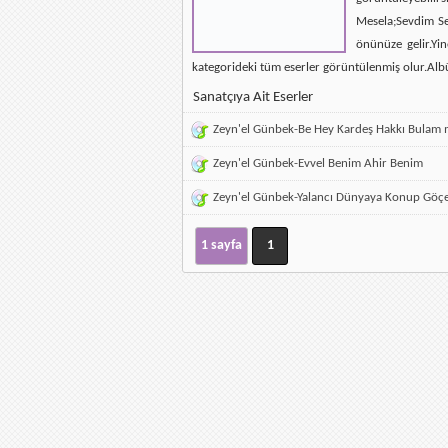
Mesela;Sevdim Se
önünüze gelir.Yin
kategorideki tüm eserler görüntülenmiş olur.Alb
Sanatçıya Ait Eserler
Zeyn'el Günbek-Be Hey Kardeş Hakkı Bulam 
Zeyn'el Günbek-Evvel Benim Ahir Benim
Zeyn'el Günbek-Yalancı Dünyaya Konup Göç
1 sayfa
1