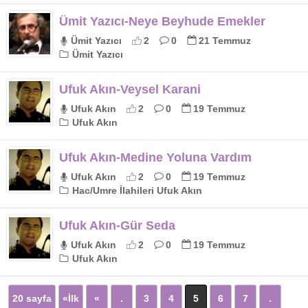
Ümit Yazıcı-Neye Beyhude Emekler
Ümit Yazıcı
2
0
21 Temmuz
Ümit Yazıcı
Ufuk Akın-Veysel Karani
Ufuk Akın
2
0
19 Temmuz
Ufuk Akın
Ufuk Akın-Medine Yoluna Vardım
Ufuk Akın
2
0
19 Temmuz
Hac/Umre İlahileri Ufuk Akın
Ufuk Akın-Gür Seda
Ufuk Akın
2
0
19 Temmuz
Ufuk Akın
20 sayfa
«İlk
«
.
3
4
5
6
7
.