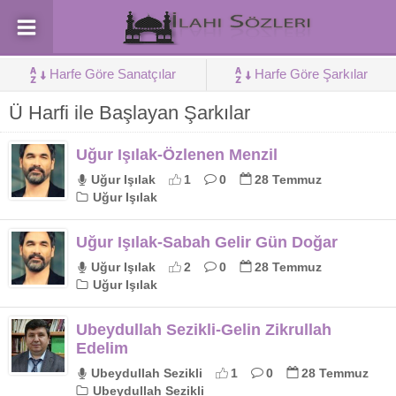
Harfe Göre Sanatçılar
Harfe Göre Şarkılar
Ü Harfi ile Başlayan Şarkılar
Uğur Işılak-Özlenen Menzil
Uğur Işılak
1
0
28 Temmuz
Uğur Işılak
Uğur Işılak-Sabah Gelir Gün Doğar
Uğur Işılak
2
0
28 Temmuz
Uğur Işılak
Ubeydullah Sezikli-Gelin Zikrullah
Edelim
Ubeydullah Sezikli
1
0
28 Temmuz
Ubeydullah Sezikli