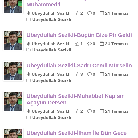
Muhammed’i
Ubeydullah Sezikli
2
0
24 Temmuz
Ubeydullah Sezikli
Ubeydullah Sezikli-Bugün Bize Pir Geldi
Ubeydullah Sezikli
1
0
24 Temmuz
Ubeydullah Sezikli
Ubeydullah Sezikli-Sadrı Cemil Mürselin
Ubeydullah Sezikli
3
0
24 Temmuz
Ubeydullah Sezikli
Ubeydullah Sezikli-Muhabbet Kapısın
Açayım Dersen
Ubeydullah Sezikli
2
0
24 Temmuz
Ubeydullah Sezikli
Ubeydullah Sezikli-İlham İle Dün Gece