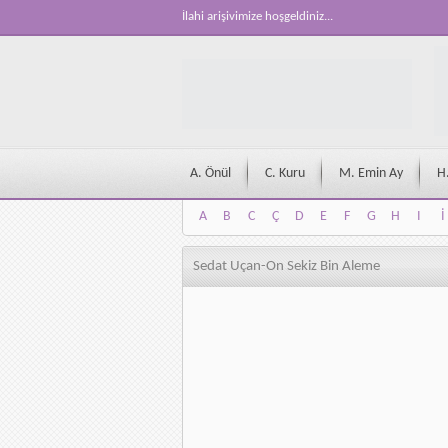
İlahi arişivimize hoşgeldiniz...
A. Önül
C. Kuru
M. Emin Ay
H
A
B
C
Ç
D
E
F
G
H
I
İ
A
B
C
Ç
D
E
F
G
H
I
İ
Sedat Uçan-On Sekiz Bin Aleme