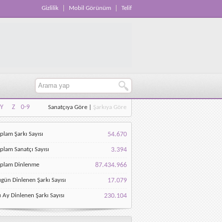
Gizlilik
Mobil Görünüm
Telif
Y
Z
0-9
Sanatçıya Göre
|
Şarkıya Göre
Y
Z
0-9
plam Şarkı Sayısı
54.670
plam Sanatçı Sayısı
3.394
oplam Dinlenme
87.434.966
gün Dinlenen Şarkı Sayısı
17.079
 Ay Dinlenen Şarkı Sayısı
230.104