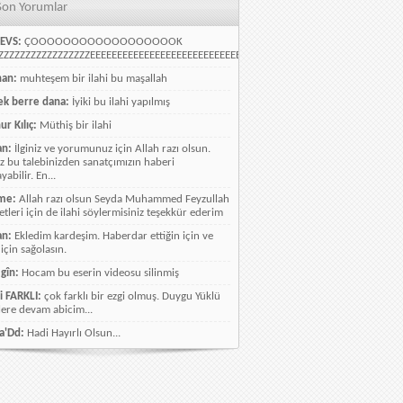
Son Yorumlar
EVS:
ÇOOOOOOOOOOOOOOOOOOK
ZZZZZZZZZZZZZZZZEEEEEEEEEEEEEEEEEEEEEEEEEEEEELLLLLLLLLLLLLLLLLLLLLLLL
han:
muhteşem bir ilahi bu maşallah
k berre dana:
İyiki bu ilahi yapılmış
ur Kılıç:
Müthiş bir ilahi
an:
İlginiz ve yorumunuz için Allah razı olsun.
ız bu talebinizden sanatçımızın haberi
abilir. En...
me:
Allah razı olsun Seyda Muhammed Feyzullah
etleri için de ilahi söylermisiniz teşekkür ederim
an:
Ekledim kardeşim. Haberdar ettiğin için ve
 için sağolasın.
gîn:
Hocam bu eserin videosu silinmiş
i FARKLI:
çok farklı bir ezgi olmuş. Duygu Yüklü
lere devam abicim...
a'Dd:
Hadi Hayırlı Olsun...