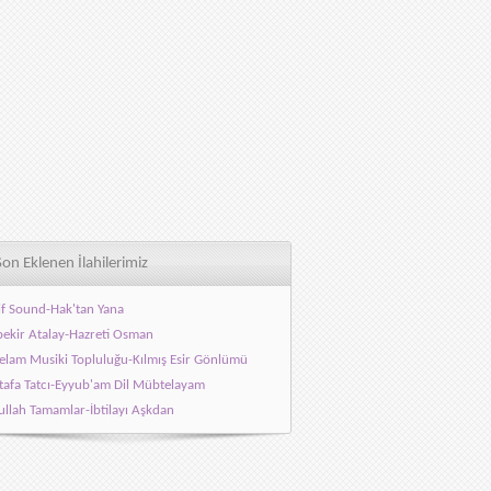
Son Eklenen İlahilerimiz
f Sound-Hak'tan Yana
ekir Atalay-Hazreti Osman
elam Musiki Topluluğu-Kılmış Esir Gönlümü
afa Tatcı-Eyyub'am Dil Mübtelayam
llah Tamamlar-İbtilayı Aşkdan