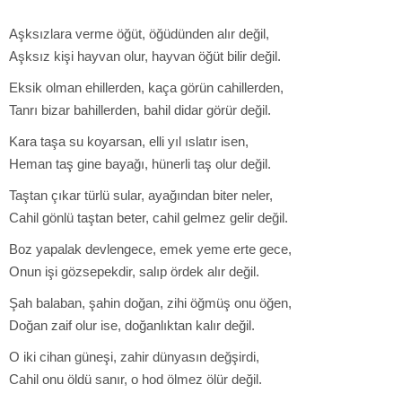
Aşksızlara verme öğüt, öğüdünden alır değil,
Aşksız kişi hayvan olur, hayvan öğüt bilir değil.
Eksik olman ehillerden, kaça görün cahillerden,
Tanrı bizar bahillerden, bahil didar görür değil.
Kara taşa su koyarsan, elli yıl ıslatır isen,
Heman taş gine bayağı, hünerli taş olur değil.
Taştan çıkar türlü sular, ayağından biter neler,
Cahil gönlü taştan beter, cahil gelmez gelir değil.
Boz yapalak devlengece, emek yeme erte gece,
Onun işi gözsepekdir, salıp ördek alır değil.
Şah balaban, şahin doğan, zihi öğmüş onu öğen,
Doğan zaif olur ise, doğanlıktan kalır değil.
O iki cihan güneşi, zahir dünyasın değşirdi,
Cahil onu öldü sanır, o hod ölmez ölür değil.