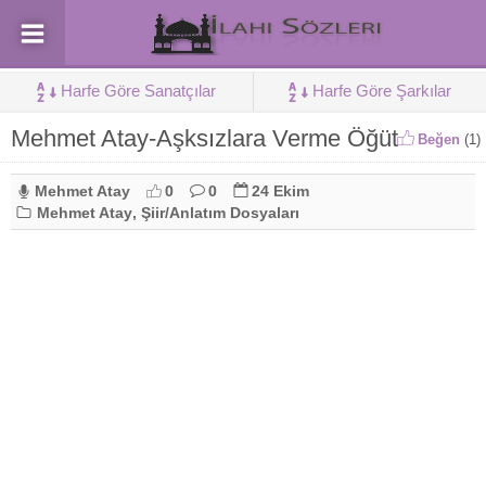
Harfe Göre Sanatçılar
Harfe Göre Şarkılar
Mehmet Atay-Aşksızlara Verme Öğüt
Beğen
(
1
)
Mehmet Atay
0
0
24 Ekim
Mehmet Atay
,
Şiir/Anlatım Dosyaları