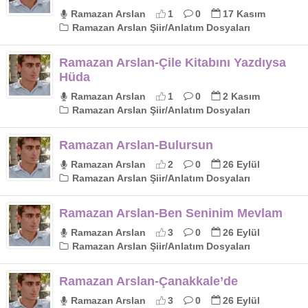
Ramazan Arslan
1
0
17 Kasım
Ramazan Arslan Şiir/Anlatım Dosyaları
Ramazan Arslan-Çile Kitabını Yazdıysa
Hüda
Ramazan Arslan
1
0
2 Kasım
Ramazan Arslan Şiir/Anlatım Dosyaları
Ramazan Arslan-Bulursun
Ramazan Arslan
2
0
26 Eylül
Ramazan Arslan Şiir/Anlatım Dosyaları
Ramazan Arslan-Ben Seninim Mevlam
Ramazan Arslan
3
0
26 Eylül
Ramazan Arslan Şiir/Anlatım Dosyaları
Ramazan Arslan-Çanakkale’de
Ramazan Arslan
3
0
26 Eylül