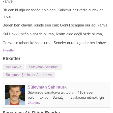
kahve.
Bir can ki uğruna fedâdır bin can, Kalbimiz cezvedir, dudaklar
fincan,
Beden ben olayım, içinde sen can; Gönül ocağına sür acı kahve.
Kul Hakkı; hitâbın gözde olursa, İkrâm elde değil özde olursa,
Cezvenin tabanı közde olursa; Seneler durdukça dur acı kahve.
Tweetle
Etiketler
Acı Kahve
Süleyman Şahintürk
Süleyman Şahintürk-Acı Kahve
Süleyman Şahintürk
Sitemizde sanatçıya ait toplam 4109 eser
bulunmaktadır. Sanatçının sayfasına gitmek için
tıklayın
.
Sanatçıya Ait Diğer Eserler