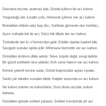
Damakta lezzeti, aratmaz balı, Dostla içilince bir acı kahve.
Yorgunluğu alır, kısaltır yolu, Herkesle içilmez her acı kahve.
Muhabbet ehlinin odur baş tâcı, Sohbete girmenin olur minhâcı,
Ayırır sofrada tok ile acı; Sözü hâl diliyle der acı kahve.
Türkülerde der ki: «Yemen’den gelir. Erbâbı olanlar kadrini bilir,
Sevgiyle sunulur aşkla içilir; Mihmana hürmetle ver acı kahve.
Gönülden ikrâmın dilde adıdır, Telve, köpük değil, sevgi tadıdır,
Bir güzel sohbetin nice yâdıdır; Kırk sene hatırın var acı kahve.
Kimine şekerli kimine sade, Gönül köprüsüdür aştan ziyade,
Sanki yâr elinden sunulan bâde; Kalpler arasında sır acı kahve.
Ne kahve isterler ne kahvehâne, Dost dostu arzular, kahve
bahane,
Gönülden gönüle sohbet şahane; Sohbet meclisinde pîr acı