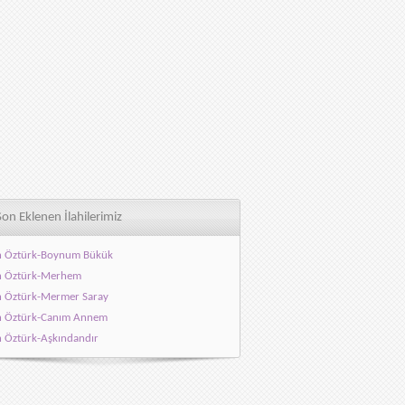
Son Eklenen İlahilerimiz
h Öztürk-Boynum Bükük
h Öztürk-Merhem
h Öztürk-Mermer Saray
h Öztürk-Canım Annem
h Öztürk-Aşkındandır