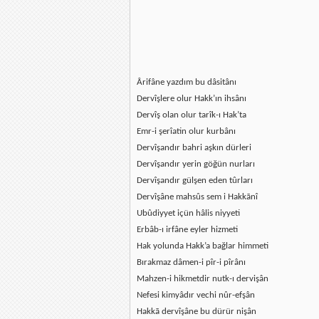
Ârifâne yazdım bu dâsitânı
Dervîşlere olur Hakk’ın ihsânı
Dervîş olan olur tarîk-ı Hak’ta
Emr-i şerîatin olur kurbânı
Dervîşandır bahri aşkın dürleri
Dervîşandır yerin göğün nurları
Dervîşandır gülşen eden tûrları
Dervîşâne mahsûs sem i Hakkānî
Ubûdiyyet içün hâlis niyyeti
Erbâb-ı irfâne eyler hizmeti
Hak yolunda Hakk’a bağlar himmeti
Bırakmaz dâmen-i pîr-i pîrânı
Mahzen-i hikmetdir nutk-ı dervişân
Nefesi kimyâdır vechi nûr-efşân
Hakkā dervîşâne bu dürür nişân