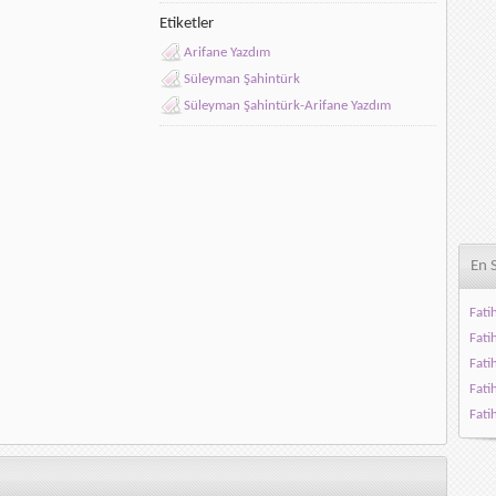
Etiketler
Arifane Yazdım
Süleyman Şahintürk
Süleyman Şahintürk-Arifane Yazdım
En 
Fati
Fati
Fati
Fati
Fati