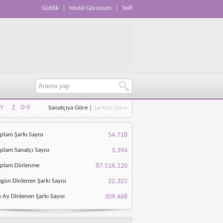
Gizlilik
Mobil Görünüm
Telif
Y
Z
0-9
Sanatçıya Göre
|
Şarkıya Göre
Y
Z
0-9
plam Şarkı Sayısı
54.718
plam Sanatçı Sayısı
3.394
oplam Dinlenme
87.516.120
gün Dinlenen Şarkı Sayısı
22.322
 Ay Dinlenen Şarkı Sayısı
309.468