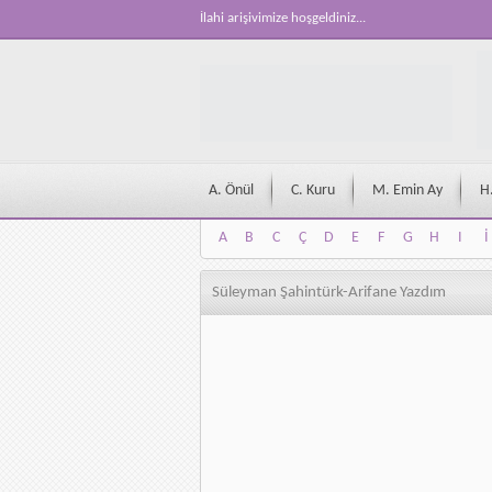
İlahi arişivimize hoşgeldiniz...
A. Önül
C. Kuru
M. Emin Ay
H
A
B
C
Ç
D
E
F
G
H
I
İ
A
B
C
Ç
D
E
F
G
H
I
İ
Süleyman Şahintürk-Arifane Yazdım