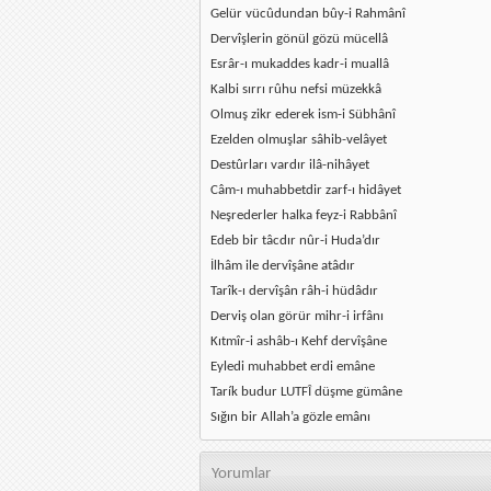
Gelür vücûdundan bûy-i Rahmânî
Dervîşlerin gönül gözü mücellâ
Esrâr-ı mukaddes kadr-i muallâ
Kalbi sırrı rûhu nefsi müzekkâ
Olmuş zikr ederek ism-i Sübhânî
Ezelden olmuşlar sâhib-velâyet
Destûrları vardır ilâ-nihâyet
Câm-ı muhabbetdir zarf-ı hidâyet
Neşrederler halka feyz-i Rabbânî
Edeb bir tâcdır nûr-i Huda’dır
İlhâm ile dervîşâne atâdır
Tarîk-ı dervîşân râh-i hüdâdır
Derviş olan görür mihr-i irfânı
Kıtmîr-i ashâb-ı Kehf dervîşâne
Eyledi muhabbet erdi emâne
Tarík budur LUTFÎ düşme gümâne
Sığın bir Allah’a gözle emânı
Yorumlar