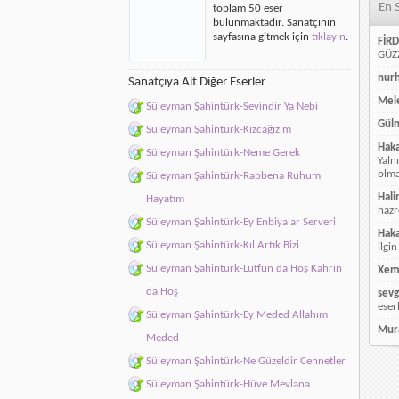
En 
toplam 50 eser
bulunmaktadır. Sanatçının
sayfasına gitmek için
tıklayın
.
FİRD
GÜZZ
nur
Sanatçıya Ait Diğer Eserler
Mele
Süleyman Şahintürk-Sevindir Ya Nebi
Güln
Süleyman Şahintürk-Kızcağızım
Hak
Süleyman Şahintürk-Neme Gerek
Yaln
olmay
Süleyman Şahintürk-Rabbena Ruhum
Hali
Hayatım
hazr
Süleyman Şahintürk-Ey Enbiyalar Serveri
Hak
Süleyman Şahintürk-Kıl Artık Bizi
ilgin
Süleyman Şahintürk-Lutfun da Hoş Kahrın
Xem
da Hoş
sevg
eser
Süleyman Şahintürk-Ey Meded Allahım
Mur
Meded
Süleyman Şahintürk-Ne Güzeldir Cennetler
Süleyman Şahintürk-Hüve Mevlana