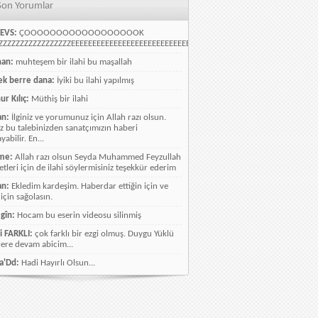
Son Yorumlar
EVS:
ÇOOOOOOOOOOOOOOOOOOK
ZZZZZZZZZZZZZZZZEEEEEEEEEEEEEEEEEEEEEEEEEEEEELLLLLLLLLLLLLLLLLLLLLLLL
han:
muhteşem bir ilahi bu maşallah
k berre dana:
İyiki bu ilahi yapılmış
ur Kılıç:
Müthiş bir ilahi
an:
İlginiz ve yorumunuz için Allah razı olsun.
ız bu talebinizden sanatçımızın haberi
abilir. En...
me:
Allah razı olsun Seyda Muhammed Feyzullah
etleri için de ilahi söylermisiniz teşekkür ederim
an:
Ekledim kardeşim. Haberdar ettiğin için ve
 için sağolasın.
gîn:
Hocam bu eserin videosu silinmiş
i FARKLI:
çok farklı bir ezgi olmuş. Duygu Yüklü
lere devam abicim...
a'Dd:
Hadi Hayırlı Olsun...