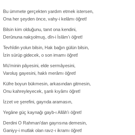
Bu ümmete gerçekten yardım etmek istersen,
Ona her şeyden önce, vahy-i kelâmı öğret!
Bilsin kim olduğunu, tanıt ona kendini,
Derûnuna nakşolmuş, dîn-i İslâm’ı öğret!
Tevhîdin yolun bilsin, Hak bağın gülün bilsin,
İzin sürüp gidecek, o son imamı öğret!
Mü’minin pâyesini, elde sermâyesini,
Varoluş gayesini, haklı merâmı öğret!
Küfre boyun bükmesin, arkasından gitmesin,
Onu kahreyleyecek, şanlı kıyâmı öğret!
İzzet ve şerefini, gayrıda aramasın,
Yegâne güç kaynağı gayb-ı Allâh’ı öğret!
Derdini O Rahman’dan gayrısına demesin,
Ganiyy-i mutlak olan ravz-ı ikramı öğret!