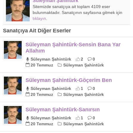
Süleyman Şahintürk
Sitemizde sanatçıya ait toplam 4109 eser
bulunmaktadır. Sanatçının sayfasına gitmek için
tıklayın
.
Sanatçıya Ait Diğer Eserler
Süleyman Şahintürk-Sensin Bana Yar
Allahım
Süleyman Şahintürk
2
0
20 Temmuz
Süleyman Şahintürk
Süleyman Şahintürk-Göçerim Ben
Süleyman Şahintürk
1
0
20 Temmuz
Süleyman Şahintürk
Süleyman Şahintürk-Sanırsın
Süleyman Şahintürk
1
0
20 Temmuz
Süleyman Şahintürk