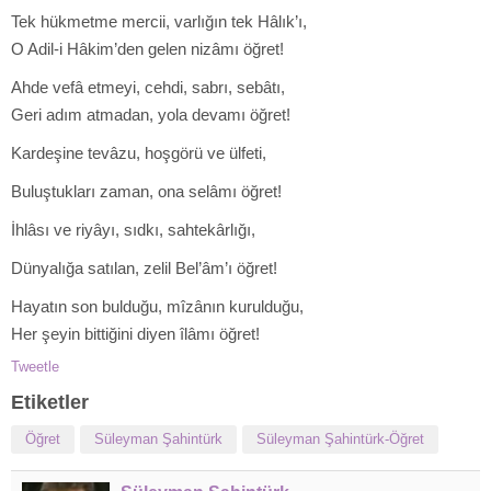
Tek hükmetme mercii, varlığın tek Hâlık’ı,
O Adil-i Hâkim’den gelen nizâmı öğret!
Ahde vefâ etmeyi, cehdi, sabrı, sebâtı,
Geri adım atmadan, yola devamı öğret!
Kardeşine tevâzu, hoşgörü ve ülfeti,
Buluştukları zaman, ona selâmı öğret!
İhlâsı ve riyâyı, sıdkı, sahtekârlığı,
Dünyalığa satılan, zelil Bel’âm’ı öğret!
Hayatın son bulduğu, mîzânın kurulduğu,
Her şeyin bittiğini diyen îlâmı öğret!
Tweetle
Etiketler
Öğret
Süleyman Şahintürk
Süleyman Şahintürk-Öğret