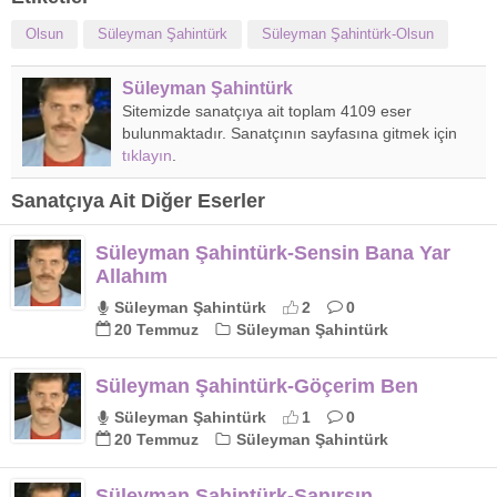
Olsun
Süleyman Şahintürk
Süleyman Şahintürk-Olsun
Süleyman Şahintürk
Sitemizde sanatçıya ait toplam 4109 eser
bulunmaktadır. Sanatçının sayfasına gitmek için
tıklayın
.
Sanatçıya Ait Diğer Eserler
Süleyman Şahintürk-Sensin Bana Yar
Allahım
Süleyman Şahintürk
2
0
20 Temmuz
Süleyman Şahintürk
Süleyman Şahintürk-Göçerim Ben
Süleyman Şahintürk
1
0
20 Temmuz
Süleyman Şahintürk
Süleyman Şahintürk-Sanırsın