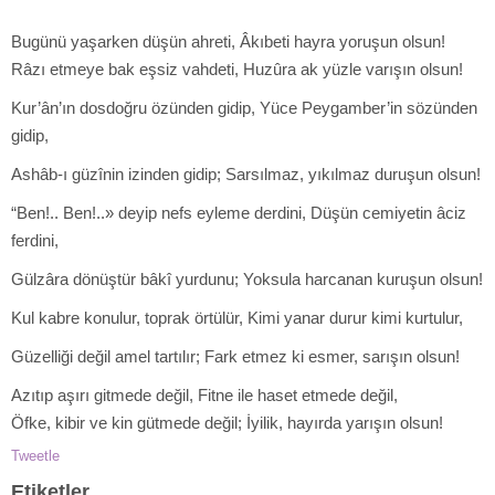
Bugünü yaşarken düşün ahreti, Âkıbeti hayra yoruşun olsun!
Râzı etmeye bak eşsiz vahdeti, Huzûra ak yüzle varışın olsun!
Kur’ân’ın dosdoğru özünden gidip, Yüce Peygamber’in sözünden
gidip,
Ashâb-ı güzînin izinden gidip; Sarsılmaz, yıkılmaz duruşun olsun!
“Ben!.. Ben!..» deyip nefs eyleme derdini, Düşün cemiyetin âciz
ferdini,
Gülzâra dönüştür bâkî yurdunu; Yoksula harcanan kuruşun olsun!
Kul kabre konulur, toprak örtülür, Kimi yanar durur kimi kurtulur,
Güzelliği değil amel tartılır; Fark etmez ki esmer, sarışın olsun!
Azıtıp aşırı gitmede değil, Fitne ile haset etmede değil,
Öfke, kibir ve kin gütmede değil; İyilik, hayırda yarışın olsun!
Tweetle
Etiketler