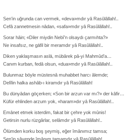
Sen’in uğrunda can vermek, «deva»mdır yâ Rasûlâllah!..
Cefâ zannetmesin nâdan, «safa»mdır yâ Rasûlâllah!..
Sorar hâin; «Diler miydin Nebî’n olsaydı çarmıhta?»
Ne insafsız, ne gāfil bir meramdır yâ Rasûlâllah!..
Diken yaklaşmasın aslā, mübârek pâ-yi Mahmûd’a…
Canım kurban, fedâ olsun, «dua»mdır yâ Rasûlâllah!..
Bulunmaz böyle müstesnâ muhabbet harcı âlemde;
Delîlin halka ashâb-ı kiramdır yâ Rasûlâllah!
Bu dünyâdan göçerken; «Son bir arzun var mı?» der kâfir…
Küfür ehlinden arzum yok, «haram»dır yâ Rasûlâllah!..
Emânet etmek isterdim, fakat bir çehre yok mûnis!
Getirsin nurlu rüzgârlar, selâmdır yâ Rasûlâllah!..
Ölümden korku boş şeymiş, eğer îmânımız tamsa;
Sen’in sâyende îmânım tamamdır yâ Rasûlâllah!..