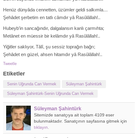
Henüz dünyâda cennetten, üzümler geldi salkımla…
Şehâdet şerbetim en tatlı câmdır yâ Rasûlâllah!..
Hubeyb’in sancağındır, dalgalansın kanlı çarmıhta;
Metânet en müessir bir kelâmdır yâ Rasûlâllah!..
Yiğitler saklıyor, Tâlî, şu sessiz toprağın bağrı;
Şehâdet en güzel, ahsen hitamdır yâ Rasûlâllah!..
Tweetle
Etiketler
Senin Uğrunda Can Vermek
Süleyman Şahintürk
Süleyman Şahintürk-Senin Uğrunda Can Vermek
Süleyman Şahintürk
Sitemizde sanatçıya ait toplam 4109 eser
bulunmaktadır. Sanatçının sayfasına gitmek için
tıklayın
.