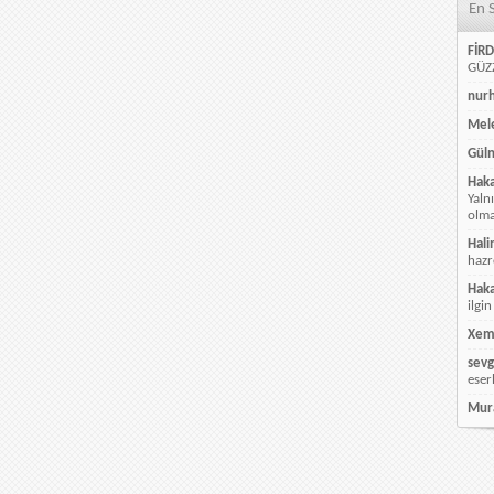
En 
FİRD
GÜZZ
nur
Mele
Güln
Hak
Yaln
olmay
Hali
hazr
Hak
ilgin
Xem
sevg
eser
Mur