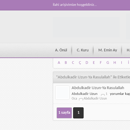
İlahi arişivimize hoşgeldiniz...
A. Önül
C. Kuru
M. Emin Ay
H
A
B
C
Ç
D
E
F
G
H
I
İ
A
B
C
Ç
D
E
F
G
H
I
İ
"Abdulkadir Uzun-Ya Rasulallah" ile Etiket
Abdulkadir Uzun-Ya Rasulallah
Abdulkadir
Abdulkadir Uzun
yorumlar kap
1
Uzun-
Oca
Abdulkadir Uzun
Ya
Rasulallah
için
1 sayfa
1