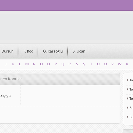
. Dursun
F. Koç
Ö. Karaoğlu
S. Uçan
J
K
L
M
N
O
Ö
P
Q
R
S
Ş
T
U
Ü
V
W
X
J
K
L
M
N
O
Ö
P
Q
R
S
Ş
T
U
Ü
V
W
X
lenen Konular
To
To
alı
3
T
Bu
Bu