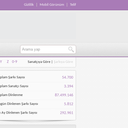
Gizlilik
Mobil Görünüm
Telif
Y
Z
0-9
Sanatçıya Göre
|
Şarkıya Göre
Y
Z
0-9
plam Şarkı Sayısı
54.700
plam Sanatçı Sayısı
3.394
oplam Dinlenme
87.499.146
gün Dinlenen Şarkı Sayısı
5.812
 Ay Dinlenen Şarkı Sayısı
292.961