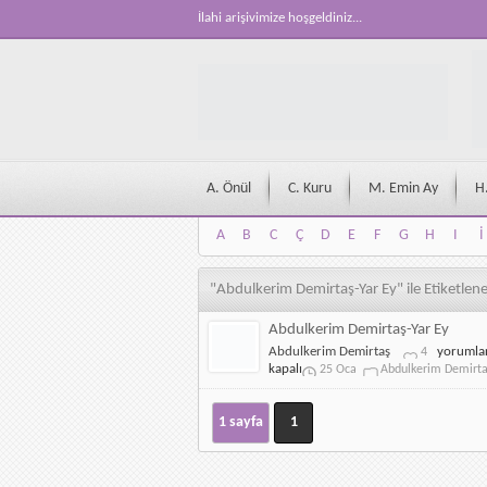
İlahi arişivimize hoşgeldiniz...
A. Önül
C. Kuru
M. Emin Ay
H
A
B
C
Ç
D
E
F
G
H
I
İ
A
B
C
Ç
D
E
F
G
H
I
İ
"Abdulkerim Demirtaş-Yar Ey" ile Etiketlen
Abdulkerim Demirtaş-Yar Ey
Abdulker
Abdulkerim Demirtaş
yorumla
4
Demirtaş
kapalı
25 Oca
Abdulkerim Demirt
Yar
Ey
için
1 sayfa
1