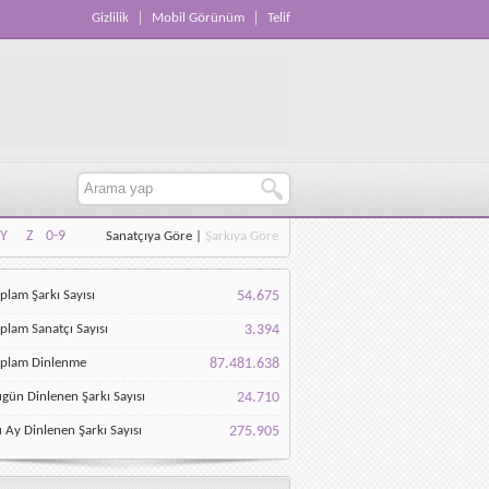
Gizlilik
Mobil Görünüm
Telif
Y
Z
0-9
Sanatçıya Göre
|
Şarkıya Göre
Y
Z
0-9
plam Şarkı Sayısı
54.675
plam Sanatçı Sayısı
3.394
oplam Dinlenme
87.481.638
gün Dinlenen Şarkı Sayısı
24.710
 Ay Dinlenen Şarkı Sayısı
275.905