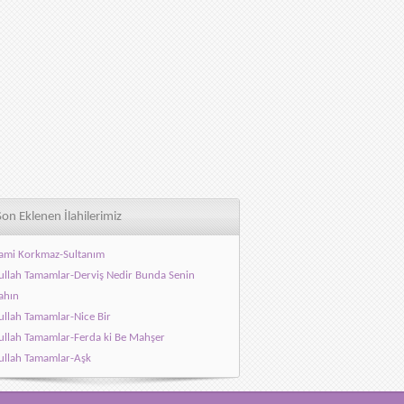
Son Eklenen İlahilerimiz
ami Korkmaz-Sultanım
llah Tamamlar-Derviş Nedir Bunda Senin
ahın
llah Tamamlar-Nice Bir
llah Tamamlar-Ferda ki Be Mahşer
llah Tamamlar-Aşk