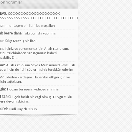
Son Yorumlar
EVS:
ÇOOOOOOOOOOOOOOOOOOK
ZZZZZZZZZZZZZZZZEEEEEEEEEEEEEEEEEEEEEEEEEEEEELLLLLLLLLLLLLLLLLLLLLLLL
han:
muhteşem bir ilahi bu maşallah
k berre dana:
İyiki bu ilahi yapılmış
ur Kılıç:
Müthiş bir ilahi
an:
İlginiz ve yorumunuz için Allah razı olsun.
ız bu talebinizden sanatçımızın haberi
abilir. En...
me:
Allah razı olsun Seyda Muhammed Feyzullah
etleri için de ilahi söylermisiniz teşekkür ederim
an:
Ekledim kardeşim. Haberdar ettiğin için ve
 için sağolasın.
gîn:
Hocam bu eserin videosu silinmiş
i FARKLI:
çok farklı bir ezgi olmuş. Duygu Yüklü
lere devam abicim...
a'Dd:
Hadi Hayırlı Olsun...