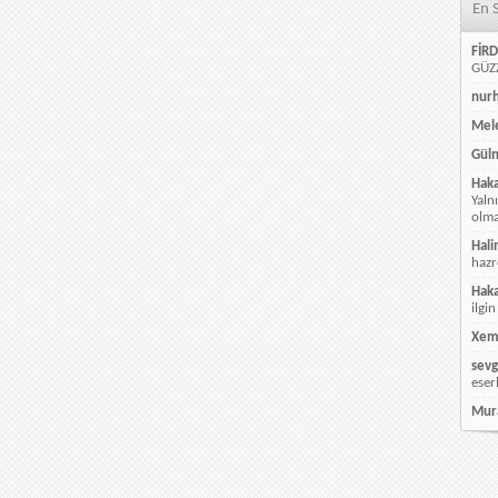
En 
FİRD
GÜZZ
nur
Mele
Güln
Hak
Yaln
olmay
Hali
hazr
Hak
ilgin
Xem
sevg
eser
Mur