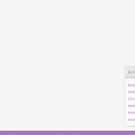
En 
Best
Abdu
Gün
Abdu
Abdu
Abdu