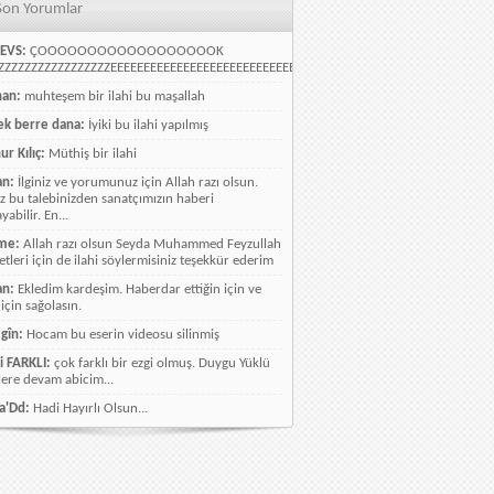
Son Yorumlar
EVS:
ÇOOOOOOOOOOOOOOOOOOK
ZZZZZZZZZZZZZZZZEEEEEEEEEEEEEEEEEEEEEEEEEEEEELLLLLLLLLLLLLLLLLLLLLLLL
han:
muhteşem bir ilahi bu maşallah
k berre dana:
İyiki bu ilahi yapılmış
ur Kılıç:
Müthiş bir ilahi
an:
İlginiz ve yorumunuz için Allah razı olsun.
ız bu talebinizden sanatçımızın haberi
abilir. En...
me:
Allah razı olsun Seyda Muhammed Feyzullah
etleri için de ilahi söylermisiniz teşekkür ederim
an:
Ekledim kardeşim. Haberdar ettiğin için ve
 için sağolasın.
gîn:
Hocam bu eserin videosu silinmiş
i FARKLI:
çok farklı bir ezgi olmuş. Duygu Yüklü
lere devam abicim...
a'Dd:
Hadi Hayırlı Olsun...