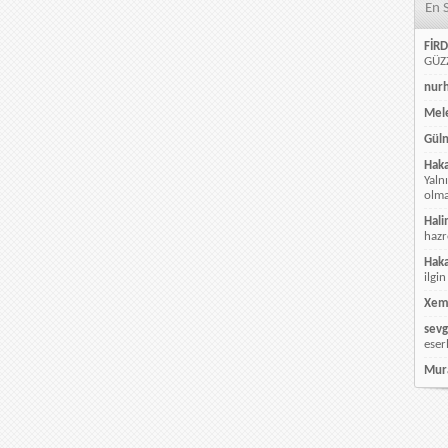
En 
FİRD
GÜZZ
nur
Mele
Güln
Hak
Yaln
olmay
Hali
hazr
Hak
ilgin
Xem
sevg
eser
Mur