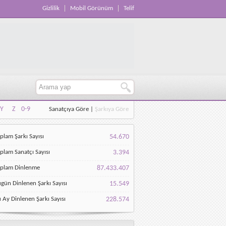
Gizlilik
Mobil Görünüm
Telif
Y
Z
0-9
Sanatçıya Göre
|
Şarkıya Göre
Y
Z
0-9
plam Şarkı Sayısı
54.670
plam Sanatçı Sayısı
3.394
oplam Dinlenme
87.433.407
gün Dinlenen Şarkı Sayısı
15.549
 Ay Dinlenen Şarkı Sayısı
228.574