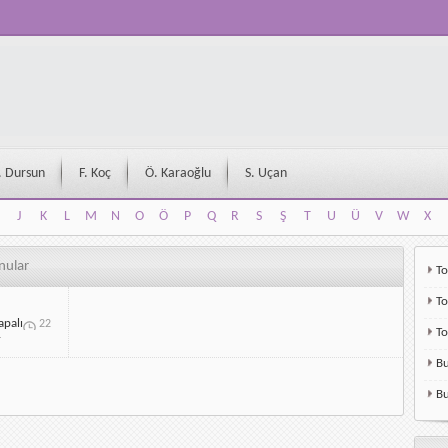
. Dursun
F. Koç
Ö. Karaoğlu
S. Uçan
J
K
L
M
N
O
Ö
P
Q
R
S
Ş
T
U
Ü
V
W
X
J
K
L
M
N
O
Ö
P
Q
R
S
Ş
T
U
Ü
V
W
X
nular
To
To
apalı
22
T
r
Bu
Bu