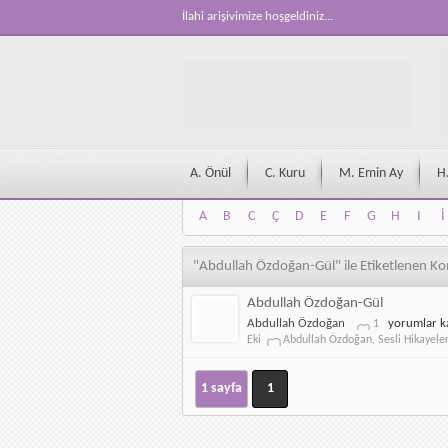
İlahi arişivimize hoşgeldiniz...
A. Önül
C. Kuru
M. Emin Ay
H
A
B
C
Ç
D
E
F
G
H
I
İ
A
B
C
Ç
D
E
F
G
H
I
İ
"Abdullah Özdoğan-Gül" ile Etiketlenen Ko
Abdullah Özdoğan-Gül
Abdullah
Abdullah Özdoğan
yorumlar k
1
Özdoğan-
Eki
Abdullah Özdoğan
,
Sesli Hikayele
Gül
için
1 sayfa
1