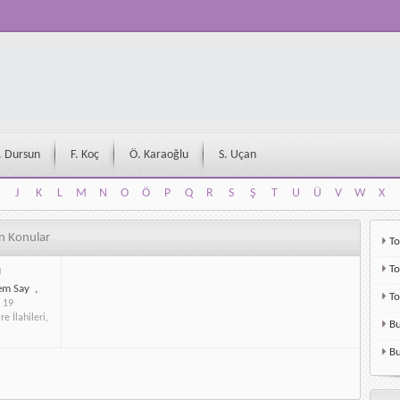
. Dursun
F. Koç
Ö. Karaoğlu
S. Uçan
J
K
L
M
N
O
Ö
P
Q
R
S
Ş
T
U
Ü
V
W
X
J
K
L
M
N
O
Ö
P
Q
R
S
Ş
T
U
Ü
V
W
X
en Konular
To
To
ı
em Say
,
T
19
e İlahileri
,
Bu
Bu