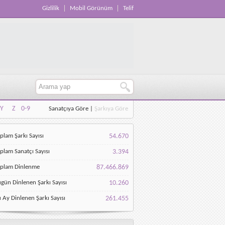
Gizlilik
Mobil Görünüm
Telif
Y
Z
0-9
Sanatçıya Göre
|
Şarkıya Göre
Y
Z
0-9
plam Şarkı Sayısı
54.670
plam Sanatçı Sayısı
3.394
oplam Dinlenme
87.466.869
gün Dinlenen Şarkı Sayısı
10.260
 Ay Dinlenen Şarkı Sayısı
261.455