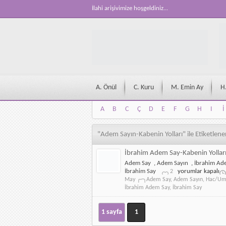
İlahi arişivimize hoşgeldiniz...
A. Önül
C. Kuru
M. Emin Ay
H
A
B
C
Ç
D
E
F
G
H
I
İ
A
B
C
Ç
D
E
F
G
H
I
İ
"Adem Sayın-Kabenin Yolları" ile Etiketlen
İbrahim Adem Say-Kabenin Yollar
Adem Say
,
Adem Sayın
,
İbrahim Ad
İbrahim
İbrahim Say
yorumlar kapalı
2
Adem
May
Adem Say
,
Adem Sayın
,
Hac/Umr
Say-
İbrahim Adem Say
,
İbrahim Say
Kabenin
Yolları
için
1 sayfa
1