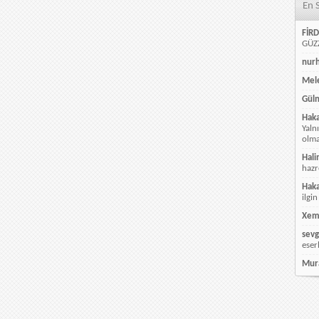
En 
FİRD
GÜZZ
nur
Mele
Güln
Hak
Yaln
olmay
Hali
hazr
Hak
ilgin
Xem
sevg
eser
Mur