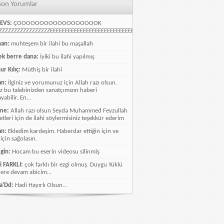
Son Yorumlar
EVS:
ÇOOOOOOOOOOOOOOOOOOK
ZZZZZZZZZZZZZZZZEEEEEEEEEEEEEEEEEEEEEEEEEEEEELLLLLLLLLLLLLLLLLLLLLLLL
han:
muhteşem bir ilahi bu maşallah
k berre dana:
İyiki bu ilahi yapılmış
ur Kılıç:
Müthiş bir ilahi
an:
İlginiz ve yorumunuz için Allah razı olsun.
ız bu talebinizden sanatçımızın haberi
abilir. En...
me:
Allah razı olsun Seyda Muhammed Feyzullah
etleri için de ilahi söylermisiniz teşekkür ederim
an:
Ekledim kardeşim. Haberdar ettiğin için ve
 için sağolasın.
gîn:
Hocam bu eserin videosu silinmiş
i FARKLI:
çok farklı bir ezgi olmuş. Duygu Yüklü
lere devam abicim...
a'Dd:
Hadi Hayırlı Olsun...