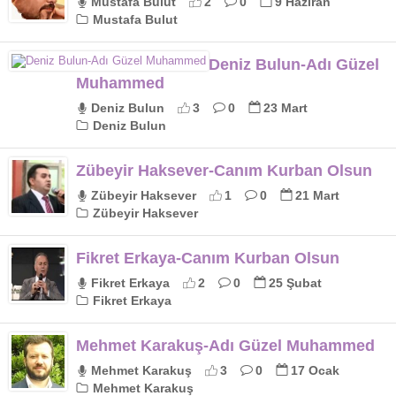
Mustafa Bulut
2
0
9 Haziran
Mustafa Bulut
Deniz Bulun-Adı Güzel
Muhammed
Deniz Bulun
3
0
23 Mart
Deniz Bulun
Zübeyir Haksever-Canım Kurban Olsun
Zübeyir Haksever
1
0
21 Mart
Zübeyir Haksever
Fikret Erkaya-Canım Kurban Olsun
Fikret Erkaya
2
0
25 Şubat
Fikret Erkaya
Mehmet Karakuş-Adı Güzel Muhammed
Mehmet Karakuş
3
0
17 Ocak
Mehmet Karakuş