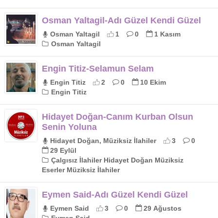
Osman Yaltagil-Adı Güzel Kendi Güzel
Osman Yaltagil
1
0
1 Kasım
Osman Yaltagil
Engin Titiz-Selamun Selam
Engin Titiz
2
0
10 Ekim
Engin Titiz
Hidayet Doğan-Canım Kurban Olsun
Senin Yoluna
Hidayet Doğan, Müziksiz İlahiler
3
0
29 Eylül
Çalgısız İlahiler Hidayet Doğan Müziksiz
Eserler Müziksiz İlahiler
Eymen Said-Adı Güzel Kendi Güzel
Eymen Said
3
0
29 Ağustos