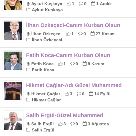
Aykut Kuşkaya
1
0
1 Aralık
Aykut Kuşkaya
İlhan Özkeçeci-Canım Kurban Olsun
İlhan Özkeçeci
1
0
27 Kasım
İlhan Özkeçeci
Fatih Koca-Canım Kurban Olsun
Fatih Koca
1
0
9 Kasım
Fatih Koca
Hikmet Çağlar-Adı Güzel Muhammed
Hikmet Çağlar
3
0
14 Eylül
Hikmet Çağlar
Salih Ergül-Güzel Muhammed
Salih Ergül
3
0
3 Ağustos
Salih Ergül