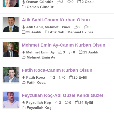
Osman Gündüz
3
0
2 Ocak
Osman Gündüz
Atik Sahil-Canım Kurban Olsun
Atik Sahil, Mehmet Ekinci
2
0
25 Aralık
Atik Sahil Mehmet Ekinci
Mehmet Emin Ay-Canım Kurban Olsun
Mehmet Emin Ay
3
0
13 Aralık
Mehmet Emin Ay
Fatih Koca-Canım Kurban Olsun
Fatih Koca
2
0
25 Eylül
Fatih Koca
Feyzullah Koç-Adı Güzel Kendi Güzel
Feyzullah Koç
3
0
24 Eylül
Feyzullah Koç