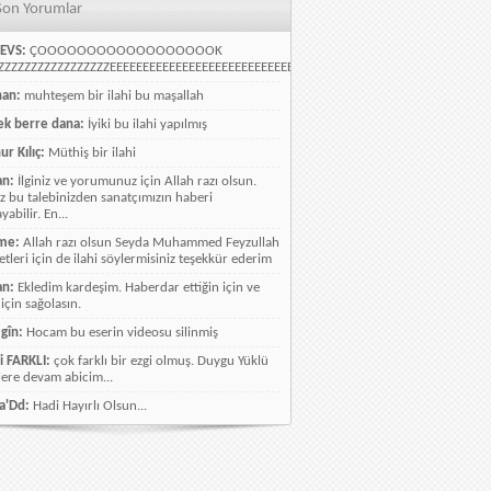
Son Yorumlar
EVS:
ÇOOOOOOOOOOOOOOOOOOK
ZZZZZZZZZZZZZZZZEEEEEEEEEEEEEEEEEEEEEEEEEEEEELLLLLLLLLLLLLLLLLLLLLLLL
han:
muhteşem bir ilahi bu maşallah
k berre dana:
İyiki bu ilahi yapılmış
ur Kılıç:
Müthiş bir ilahi
an:
İlginiz ve yorumunuz için Allah razı olsun.
ız bu talebinizden sanatçımızın haberi
abilir. En...
me:
Allah razı olsun Seyda Muhammed Feyzullah
etleri için de ilahi söylermisiniz teşekkür ederim
an:
Ekledim kardeşim. Haberdar ettiğin için ve
 için sağolasın.
gîn:
Hocam bu eserin videosu silinmiş
i FARKLI:
çok farklı bir ezgi olmuş. Duygu Yüklü
lere devam abicim...
a'Dd:
Hadi Hayırlı Olsun...