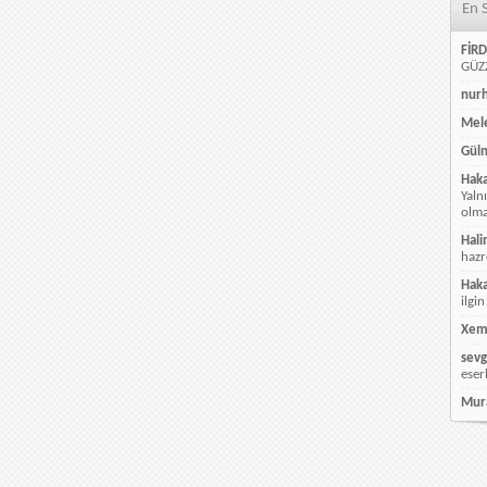
En 
FİRD
GÜZZ
nur
Mele
Güln
Hak
Yaln
olmay
Hali
hazr
Hak
ilgin
Xem
sevg
eser
Mur