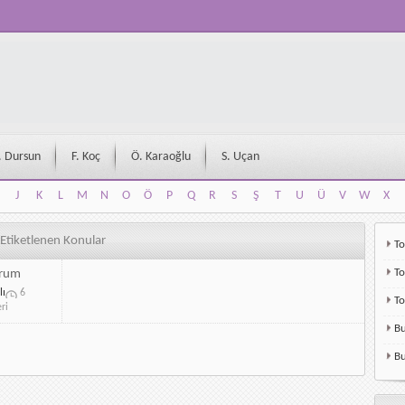
. Dursun
F. Koç
Ö. Karaoğlu
S. Uçan
J
K
L
M
N
O
Ö
P
Q
R
S
Ş
T
U
Ü
V
W
X
J
K
L
M
N
O
Ö
P
Q
R
S
Ş
T
U
Ü
V
W
X
 Etiketlenen Konular
To
To
orum
lı
6
T
ri
Bu
Bu