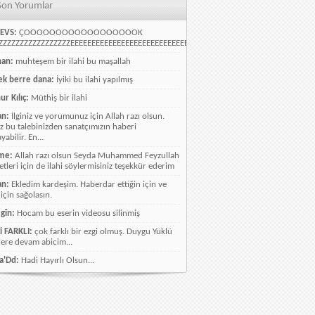
Son Yorumlar
EVS:
ÇOOOOOOOOOOOOOOOOOOK
ZZZZZZZZZZZZZZZZEEEEEEEEEEEEEEEEEEEEEEEEEEEEELLLLLLLLLLLLLLLLLLLLLLLL
han:
muhteşem bir ilahi bu maşallah
k berre dana:
İyiki bu ilahi yapılmış
ur Kılıç:
Müthiş bir ilahi
an:
İlginiz ve yorumunuz için Allah razı olsun.
ız bu talebinizden sanatçımızın haberi
abilir. En...
me:
Allah razı olsun Seyda Muhammed Feyzullah
etleri için de ilahi söylermisiniz teşekkür ederim
an:
Ekledim kardeşim. Haberdar ettiğin için ve
 için sağolasın.
gîn:
Hocam bu eserin videosu silinmiş
i FARKLI:
çok farklı bir ezgi olmuş. Duygu Yüklü
lere devam abicim...
a'Dd:
Hadi Hayırlı Olsun...