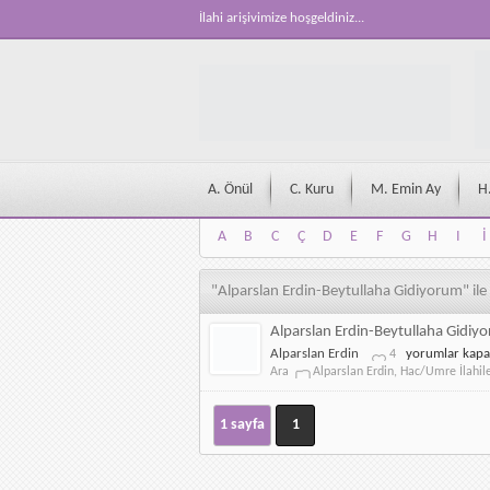
İlahi arişivimize hoşgeldiniz...
A. Önül
C. Kuru
M. Emin Ay
H
A
B
C
Ç
D
E
F
G
H
I
İ
A
B
C
Ç
D
E
F
G
H
I
İ
"Alparslan Erdin-Beytullaha Gidiyorum" ile
Alparslan Erdin-Beytullaha Gidiy
Alparslan
Alparslan Erdin
yorumlar kapa
4
Erdin-
Ara
Alparslan Erdin
,
Hac/Umre İlahile
Beytullaha
Gidiyorum
için
1 sayfa
1