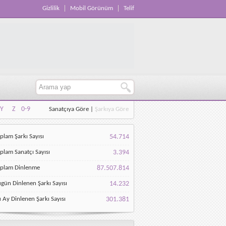
Gizlilik
Mobil Görünüm
Telif
Y
Z
0-9
Sanatçıya Göre
|
Şarkıya Göre
Y
Z
0-9
plam Şarkı Sayısı
54.714
plam Sanatçı Sayısı
3.394
oplam Dinlenme
87.507.814
gün Dinlenen Şarkı Sayısı
14.232
 Ay Dinlenen Şarkı Sayısı
301.381