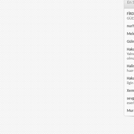
En 
FİRD
GÜZZ
nur
Mele
Güln
Hak
Yaln
olmay
Hali
hazr
Hak
ilgin
Xem
sevg
eser
Mur