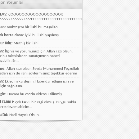
Son Yorumlar
EVS:
ÇOOOOOOOOOOOOOOOOOOK
ZZZZZZZZZZZZZZZZEEEEEEEEEEEEEEEEEEEEEEEEEEEEELLLLLLLLLLLLLLLLLLLLLLLL
han:
muhteşem bir ilahi bu maşallah
k berre dana:
İyiki bu ilahi yapılmış
ur Kılıç:
Müthiş bir ilahi
an:
İlginiz ve yorumunuz için Allah razı olsun.
ız bu talebinizden sanatçımızın haberi
abilir. En...
me:
Allah razı olsun Seyda Muhammed Feyzullah
etleri için de ilahi söylermisiniz teşekkür ederim
an:
Ekledim kardeşim. Haberdar ettiğin için ve
 için sağolasın.
gîn:
Hocam bu eserin videosu silinmiş
i FARKLI:
çok farklı bir ezgi olmuş. Duygu Yüklü
lere devam abicim...
a'Dd:
Hadi Hayırlı Olsun...