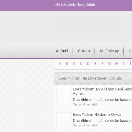
İlahi arişivimize hoşgeldiniz...
A. Önül
C. Kuru
M. Emin Ay
H
A
B
C
Ç
D
E
F
G
H
I
İ
A
B
C
Ç
D
E
F
G
H
I
İ
"Enes Yıldırım" ile Etiketlenen Konular
Enes Yıldırım-Ey Allahım Beni Sen
Ayırma
Enes
Enes Yıldırım
yorumlar kapalı
0
Yıldırım-
Nis
Enes Yıldırım
Ey
Allahım
Enes Yıldırım-Didemiz Giryan
Beni
Enes
Enes Yıldırım
yorumlar kapalı
0
Senden
Yıldırım-
Nis
Enes Yıldırım
Ayırma
Didemiz