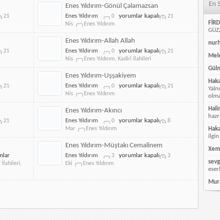
En 
Tuttum
Enes Yıldırım-Gönül Çalamazsan
Yüzüme
Enes
Enes Yıldırım
yorumlar kapalı
21
0
21
için
FİRD
Yıldırım-
Nis
Enes Yıldırım
GÜZZ
Gönül
Çalamazsan
Enes Yıldırım-Allah Allah
nur
için
Enes
Enes Yıldırım
yorumlar kapalı
21
0
21
Mele
Yıldırım-
Nis
Enes Yıldırım
,
Kadirî İlahileri
Allah
Güln
Allah
Enes Yıldırım-Uşşakiyem
Hak
için
Enes
Enes Yıldırım
yorumlar kapalı
21
0
21
Yaln
Yıldırım-
Nis
Enes Yıldırım
olmay
Uşşakiyem
için
Hali
Enes Yıldırım-Akıncı
hazr
Enes
Enes Yıldırım
yorumlar kapalı
21
0
8
Yıldırım-
Mar
Enes Yıldırım
Hak
Akıncı
ilgin
için
Enes Yıldırım-Müştakı Cemalinem
Xem
Enes
mlar
Enes Yıldırım
yorumlar kapalı
3
3
sevg
Yıldırım-
 İlahileri
,
Eki
Enes Yıldırım
eser
kadir
Müştakı
Cemalinem
Mur
ni
için