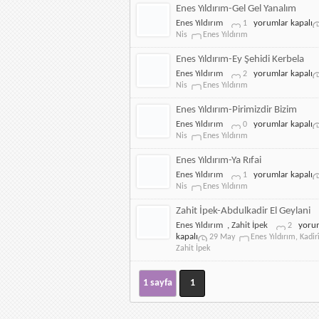
için
Giryan
Enes Yıldırım-Gel Gel Yanalım
için
Enes
Enes Yıldırım
yorumlar kapalı
1
Yıldırım-
Nis
Enes Yıldırım
Gel
Gel
Enes Yıldırım-Ey Şehidi Kerbela
Yanalım
Enes
Enes Yıldırım
yorumlar kapalı
2
için
Yıldırım-
Nis
Enes Yıldırım
Ey
Şehidi
Enes Yıldırım-Pirimizdir Bizim
Kerbela
Enes
Enes Yıldırım
yorumlar kapalı
0
için
Yıldırım-
Nis
Enes Yıldırım
Pirimizdir
Bizim
Enes Yıldırım-Ya Rıfai
için
Enes
Enes Yıldırım
yorumlar kapalı
1
Yıldırım-
Nis
Enes Yıldırım
Ya
Rıfai
Zahit İpek-Abdulkadir El Geylani
için
Zahit
Enes Yıldırım
,
Zahit İpek
yoru
2
İpek-
kapalı
29 May
Enes Yıldırım
,
Kadirî
Abdul
Zahit İpek
El
Geyla
için
1 sayfa
1