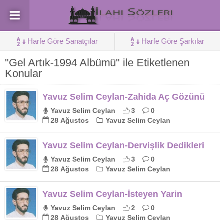
Harfe Göre Sanatçılar
Harfe Göre Şarkılar
"Gel Artık-1994 Albümü" ile Etiketlenen
Konular
Yavuz Selim Ceylan-Zahida Aç Gözünü
Yavuz Selim Ceylan
3
0
28 Ağustos
Yavuz Selim Ceylan
Yavuz Selim Ceylan-Dervişlik Dedikleri
Yavuz Selim Ceylan
3
0
28 Ağustos
Yavuz Selim Ceylan
Yavuz Selim Ceylan-İsteyen Yarin
Yavuz Selim Ceylan
2
0
28 Ağustos
Yavuz Selim Ceylan