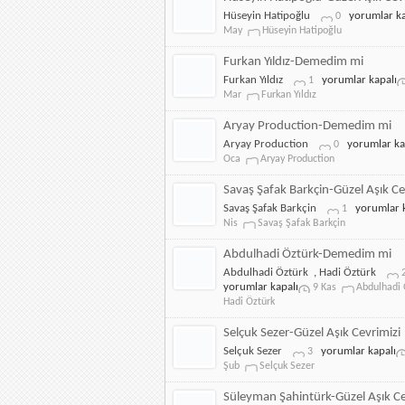
Aşık
Hüseyin
Hüseyin Hatipoğlu
yorumlar ka
0
Cevrim
Hatipoğlu-
May
Hüseyin Hatipoğlu
için
Güzel
Aşık
Furkan Yıldız-Demedim mi
Cevrimizi
Furkan
Furkan Yıldız
yorumlar kapalı
1
için
Yıldız-
Mar
Furkan Yıldız
Demedim
mi
Aryay Production-Demedim mi
için
Aryay
Aryay Production
yorumlar ka
0
Production-
Oca
Aryay Production
Demedim
mi
Savaş Şafak Barkçin-Güzel Aşık Ce
için
Savaş
Savaş Şafak Barkçin
yorumlar k
1
Şafak
Nis
Savaş Şafak Barkçin
Barkçin-
Güzel
Abdulhadi Öztürk-Demedim mi
Aşık
Abdulhadi Öztürk
,
Hadi Öztürk
Cevrimizi
yorumlar kapalı
9 Kas
Abdulhadi 
için
Hadi Öztürk
Selçuk Sezer-Güzel Aşık Cevrimizi
Selçuk
Selçuk Sezer
yorumlar kapalı
3
Sezer-
Şub
Selçuk Sezer
Güzel
Aşık
Süleyman Şahintürk-Güzel Aşık Ce