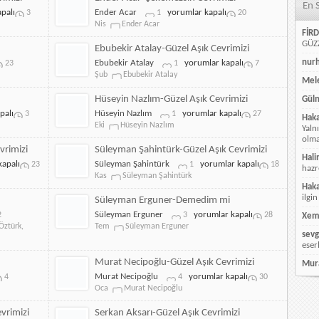
En 
Cevrimizi
Ender
palı
Ender Acar
yorumlar kapalı
3
1
20
izi
için
Acar-
Nis
Ender Acar
FİRD
Çekemezsin
GÜZZ
Cevrimizi
Ebubekir Atalay-Güzel Aşık Cevrimizi
için
Ebubekir
nur
Ebubekir Atalay
yorumlar kapalı
23
1
7
Atalay-
Şub
Ebubekir Atalay
Mele
Güzel
Aşık
Hüseyin Nazlım-Güzel Aşık Cevrimizi
Güln
Cevrimizi
Hüseyin
palı
Hüseyin Nazlım
yorumlar kapalı
3
1
27
Hak
için
Nazlım-
Eki
Hüseyin Nazlım
Yaln
Güzel
olmay
Aşık
vrimizi
Süleyman Şahintürk-Güzel Aşık Cevrimizi
Hali
Cevrimizi
Süleyman
apalı
Süleyman Şahintürk
yorumlar kapalı
23
1
18
hazr
için
Şahintürk-
Kas
Süleyman Şahintürk
Güzel
Hak
Aşık
ilgin
Süleyman Erguner-Demedim mi
Cevrimizi
Abdulhadi
Süleyman
Süleyman Erguner
yorumlar kapalı
2
3
28
Xem
için
Öztürk-
Erguner-
Öztürk
,
Tem
Süleyman Erguner
sevg
Demedim
Demedim
eser
mi
mi
için
için
Murat Necipoğlu-Güzel Aşık Cevrimizi
Mur
Murat
Murat Necipoğlu
yorumlar kapalı
4
4
30
Necipoğlu-
Oca
Murat Necipoğlu
Güzel
Aşık
vrimizi
Serkan Aksarı-Güzel Aşık Cevrimizi