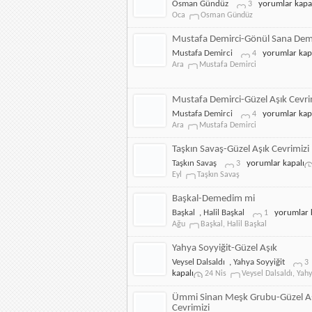
Osman
Osman Gündüz
yorumlar kapa
3
Gündüz-
Oca
Osman Gündüz
Demedim
mi
Mustafa Demirci-Gönül Sana De
için
Mustafa
Mustafa Demirci
yorumlar kap
4
Demirci-
Ara
Mustafa Demirci
Gönül
Sana
Demedim
Mustafa Demirci-Güzel Aşık Cevri
mi
Mustafa
Mustafa Demirci
yorumlar kap
4
için
Demirci-
Ara
Mustafa Demirci
Güzel
Aşık
Taşkın Savaş-Güzel Aşık Cevrimizi
Cevrimizi
Taşkın
Taşkın Savaş
yorumlar kapalı
3
için
Savaş-
Eyl
Taşkın Savaş
Güzel
Aşık
Başkal-Demedim mi
Cevrimizi
Başkal-
Başkal
,
Halil Başkal
yorumlar 
1
için
Demedim
Ağu
Başkal
,
Halil Başkal
mi
için
Yahya Soyyiğit-Güzel Aşık
Veysel Dalsaldı
,
Yahya Soyyiğit
3
kapalı
24 Nis
Veysel Dalsaldı
,
Yahy
Ümmi Sinan Meşk Grubu-Güzel A
Cevrimizi