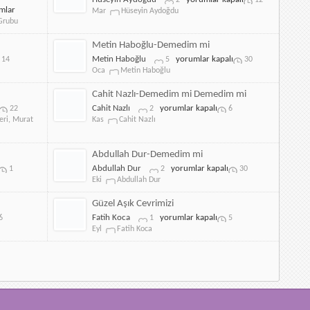
2
12
için
mlar
Aydoğdu-
Mar
Hüseyin Aydoğdu
Demedim
Grubu
mi
u-
için
Metin Haboğlu-Demedim mi
Metin
Metin Haboğlu
yorumlar kapalı
14
5
30
Haboğlu-
Oca
Metin Haboğlu
mizi
Demedim
mi
Cahit Nazlı-Demedim mi Demedim mi
için
Cahit
Cahit Nazlı
yorumlar kapalı
22
2
6
Nazlı-
eri
,
Murat
Kas
Cahit Nazlı
Demedim
mi
Demedim
Abdullah Dur-Demedim mi
mi
Abdullah
Abdullah Dur
yorumlar kapalı
1
2
30
için
Dur-
Eki
Abdullah Dur
Demedim
mi
Güzel Aşık Cevrimizi
için
Güzel
Fatih Koca
yorumlar kapalı
6
1
5
Aşık
Eyl
Fatih Koca
Cevrimizi
için