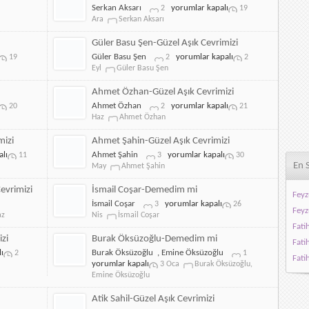
Cevrimizi
Serkan
Serkan Aksarı
yorumlar kapalı
2
19
için
Aksarı-
Ara
Serkan Aksarı
Güzel
Aşık
Güler Basu Şen-Güzel Aşık Cevrimizi
Cevrimizi
Güler
Güler Basu Şen
yorumlar kapalı
19
2
2
için
Basu
Eyl
Güler Basu Şen
Şen-
Güzel
Ahmet Özhan-Güzel Aşık Cevrimizi
Aşık
Ahmet
Ahmet Özhan
yorumlar kapalı
20
2
21
Cevrimizi
Özhan-
Haz
Ahmet Özhan
için
Güzel
Aşık
mizi
Ahmet Şahin-Güzel Aşık Cevrimizi
Cevrimizi
Ahmet
lı
Ahmet Şahin
yorumlar kapalı
11
3
30
için
Şahin-
En 
May
Ahmet Şahin
Güzel
Aşık
evrimizi
İsmail Coşar-Demedim mi
Feyz
Cevrimizi
İsmail
İsmail Coşar
yorumlar kapalı
3
26
için
Feyz
Coşar-
az
Nis
İsmail Coşar
Demedim
Fati
mi
izi
Burak Öksüzoğlu-Demedim mi
Fati
için
Burak
ı
Burak Öksüzoğlu
,
Emine Öksüzoğlu
2
1
Fati
Öksüzoğlu-
yorumlar kapalı
3 Oca
Burak Öksüzoğlu
,
Demedim
Emine Öksüzoğlu
mi
için
Atik Sahil-Güzel Aşık Cevrimizi