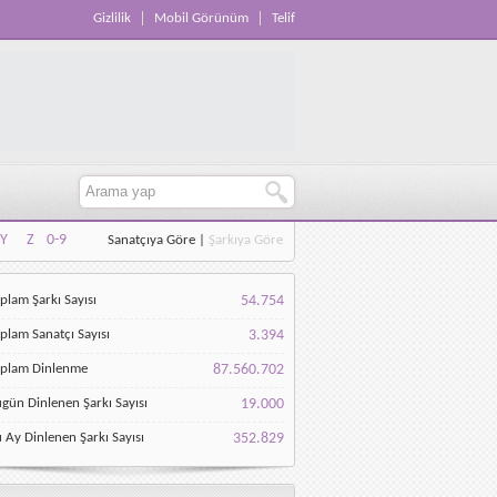
Gizlilik
Mobil Görünüm
Telif
Y
Z
0-9
Sanatçıya Göre
|
Şarkıya Göre
Y
Z
0-9
plam Şarkı Sayısı
54.754
plam Sanatçı Sayısı
3.394
oplam Dinlenme
87.560.702
gün Dinlenen Şarkı Sayısı
19.000
 Ay Dinlenen Şarkı Sayısı
352.829