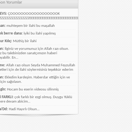
Son Yorumlar
EVS:
ÇOOOOOOOOOOOOOOOOOOK
ZZZZZZZZZZZZZZZZEEEEEEEEEEEEEEEEEEEEEEEEEEEEELLLLLLLLLLLLLLLLLLLLLLLL
han:
muhteşem bir ilahi bu maşallah
k berre dana:
İyiki bu ilahi yapılmış
ur Kılıç:
Müthiş bir ilahi
an:
İlginiz ve yorumunuz için Allah razı olsun.
ız bu talebinizden sanatçımızın haberi
abilir. En...
me:
Allah razı olsun Seyda Muhammed Feyzullah
etleri için de ilahi söylermisiniz teşekkür ederim
an:
Ekledim kardeşim. Haberdar ettiğin için ve
 için sağolasın.
gîn:
Hocam bu eserin videosu silinmiş
i FARKLI:
çok farklı bir ezgi olmuş. Duygu Yüklü
lere devam abicim...
a'Dd:
Hadi Hayırlı Olsun...