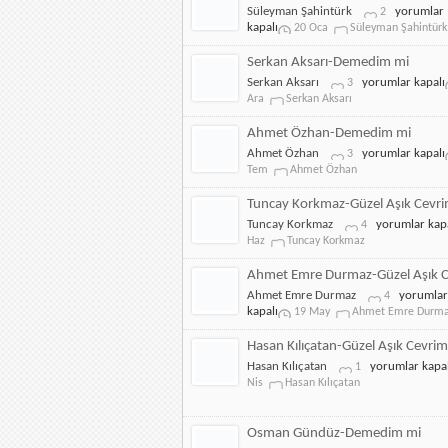
Cevrimizi
Süleyman
Süleyman Şahintürk
yorumlar
2
için
Şahintürk-
kapalı
20 Oca
Süleyman Şahintürk
Güzel
Aşık
Serkan Aksarı-Demedim mi
Cevrimizi
Serkan
Serkan Aksarı
yorumlar kapalı
3
için
Aksarı-
Ara
Serkan Aksarı
Demedim
mi
Ahmet Özhan-Demedim mi
için
Ahmet
Ahmet Özhan
yorumlar kapalı
3
Özhan-
Tem
Ahmet Özhan
Demedim
mi
Tuncay Korkmaz-Güzel Aşık Cevri
için
Tuncay
Tuncay Korkmaz
yorumlar kapa
4
Korkmaz-
Haz
Tuncay Korkmaz
Güzel
Aşık
Ahmet Emre Durmaz-Güzel Aşık C
Cevrimizi
Ahmet
Ahmet Emre Durmaz
yorumlar
4
için
Emre
kapalı
19 May
Ahmet Emre Durm
Durmaz-
Güzel
Hasan Kılıçatan-Güzel Aşık Cevrim
Aşık
Hasan
Hasan Kılıçatan
yorumlar kapal
1
Cevrimizi
Kılıçatan-
Nis
Hasan Kılıçatan
için
Güzel
Aşık
Cevrimizi
Osman Gündüz-Demedim mi
için