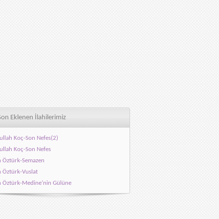
Son Eklenen İlahilerimiz
ullah Koç-Son Nefes(2)
ullah Koç-Son Nefes
h Öztürk-Semazen
h Öztürk-Vuslat
h Öztürk-Medine’nin Gülüne