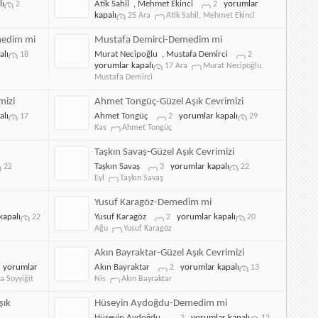
Atik
lı
Atik Sahil
,
Mehmet Ekinci
yorumlar
2
2
Sahil-
kapalı
25 Ara
Atik Sahil
,
Mehmet Ekinci
Güzel
Aşık
medim mi
Mustafa Demirci-Demedim mi
Cevrimizi
Mustafa
alı
Murat Necipoğlu
,
Mustafa Demirci
18
2
için
Demirci-
yorumlar kapalı
17 Ara
Murat Necipoğlu
,
Demedim
Mustafa Demirci
mi
için
mizi
Ahmet Tongüç-Güzel Aşık Cevrimizi
Ahmet
alı
Ahmet Tongüç
yorumlar kapalı
17
2
29
Tongüç-
Kas
Ahmet Tongüç
Güzel
Aşık
Taşkın Savaş-Güzel Aşık Cevrimizi
Cevrimizi
Taşkın
Taşkın Savaş
yorumlar kapalı
22
3
22
için
Savaş-
Eyl
Taşkın Savaş
Güzel
Aşık
Yusuf Karagöz-Demedim mi
Cevrimizi
Yusuf
kapalı
Yusuf Karagöz
yorumlar kapalı
22
2
20
için
Karagöz-
Ağu
Yusuf Karagöz
Demedim
mi
Akın Bayraktar-Güzel Aşık Cevrimizi
için
Yahya
Akın
yorumlar
Akın Bayraktar
yorumlar kapalı
2
13
Soyyiğit-
Bayraktar-
a Soyyiğit
Nis
Akın Bayraktar
Güzel
Güzel
Aşık
Aşık
şık
Hüseyin Aydoğdu-Demedim mi
için
Cevrimizi
Hüseyin
Hüseyin Aydoğdu
yorumlar kapalı