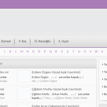
. Dursun
F. Koç
Ö. Karaoğlu
S. Uçan
J
K
L
M
N
O
Ö
P
Q
R
S
Ş
T
U
Ü
V
W
X
J
K
L
M
N
O
Ö
P
Q
R
S
Ş
T
U
Ü
V
W
X
ar
To
To
dim mi
Erdem Özgen-Güzel Aşık Cevrimizi
aplı
Erdem
umlar
Erdem Özgen
yorumlar kapalı
0
7
T
ki
Özgen-
luluğu
Haz
Erdem Özgen
uluğu-
Güzel
Bu
edim
Aşık
izi
Çiğdem Mutlu-Güzel Aşık Cevrimizi
Cevrimizi
Çiğdem
lar
Çiğdem Mutlu
,
Erkan Mutlu
yorumlar
Bu
1
için
Mutlu-
kapalı
Özer
7 May
Çiğdem Mutlu
,
Erkan Mutlu
Güzel
Aşık
rimizi
Ender Acar-Çekemezsin Cevrimizi