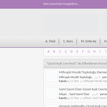
İlahi arişivimize hoşgeldiniz...
A. Önül
C. Kuru
M. Emin Ay
H
A
B
C
Ç
D
E
F
G
H
I
İ
A
B
C
Ç
D
E
F
G
H
I
İ
"Güzel Aşık Cevrimizi" ile Etiketlenen Konul
Mihraplı Musiki Topluluğu-Deme
Mihr
Mihraplı Musiki Topluluğu
yor
1
Musi
kapalı
11 Tem
Mihraplı Musiki Top
Topl
Dem
Sami Savni Özer-Güzel Aşık Cevrim
mi
Sami
Alişan
,
Sami Savni Özer
yorum
1
için
Savni
kapalı
21 May
Alişan
,
Sami Savni 
Özer-
Güzel
Hüseyin Hatipoğlu-Güzel Aşık Cev