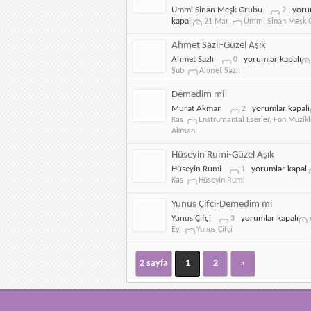
Ümmi
Ümmi Sinan Meşk Grubu
yoru
2
Sinan
kapalı
21 Mar
Ümmi Sinan Meşk 
Meşk
Grub
Ahmet Sazlı-Güzel Aşık
Güzel
Ahmet
Ahmet Sazlı
yorumlar kapalı
0
Aşık
Sazlı-
Şub
Ahmet Sazlı
Cevri
Güzel
için
Aşık
Demedim mi
için
Demedim
Murat Akman
yorumlar kapalı
2
mi
Kas
Enstrümantal Eserler
,
Fon Müzikl
için
Akman
Hüseyin Rumi-Güzel Aşık
Hüseyin
Hüseyin Rumi
yorumlar kapalı
1
Rumi-
Kas
Hüseyin Rumi
Güzel
Aşık
Yunus Çifci-Demedim mi
için
Yunus
Yunus Çifçi
yorumlar kapalı
3
Çifci-
Eyl
Yunus Çifçi
Demedim
mi
için
2 sayfa
1
2
»