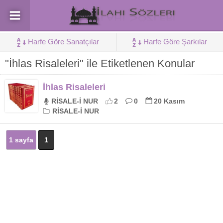
Harfe Göre Sanatçılar
Harfe Göre Şarkılar
"İhlas Risaleleri" ile Etiketlenen Konular
İhlas Risaleleri
RİSALE-İ NUR
2
0
20 Kasım
RİSALE-İ NUR
1 sayfa
1