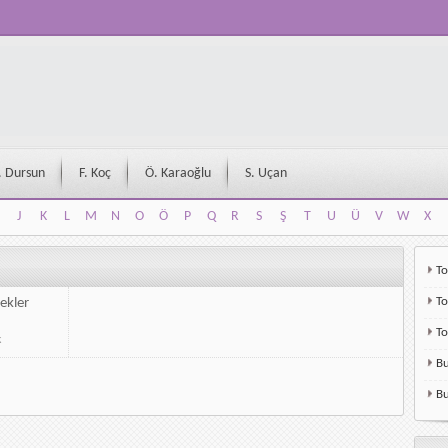
. Dursun
F. Koç
Ö. Karaoğlu
S. Uçan
J
K
L
M
N
O
Ö
P
Q
R
S
Ş
T
U
Ü
V
W
X
J
K
L
M
N
O
Ö
P
Q
R
S
Ş
T
U
Ü
V
W
X
To
To
ekler
T
k
Bu
Bu