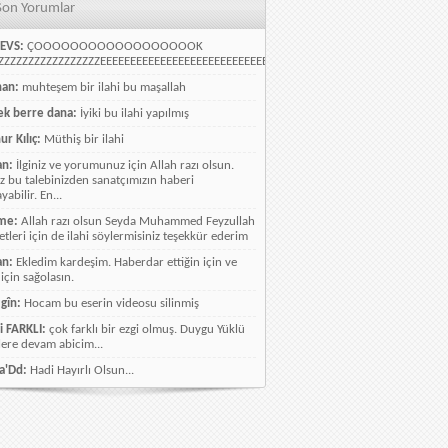
Son Yorumlar
EVS:
ÇOOOOOOOOOOOOOOOOOOK
ZZZZZZZZZZZZZZZZEEEEEEEEEEEEEEEEEEEEEEEEEEEEELLLLLLLLLLLLLLLLLLLLLLLL
han:
muhteşem bir ilahi bu maşallah
k berre dana:
İyiki bu ilahi yapılmış
ur Kılıç:
Müthiş bir ilahi
an:
İlginiz ve yorumunuz için Allah razı olsun.
ız bu talebinizden sanatçımızın haberi
abilir. En...
me:
Allah razı olsun Seyda Muhammed Feyzullah
etleri için de ilahi söylermisiniz teşekkür ederim
an:
Ekledim kardeşim. Haberdar ettiğin için ve
 için sağolasın.
gîn:
Hocam bu eserin videosu silinmiş
i FARKLI:
çok farklı bir ezgi olmuş. Duygu Yüklü
lere devam abicim...
a'Dd:
Hadi Hayırlı Olsun...