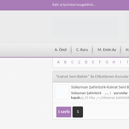
İlahi arişivimize hoşgeldiniz...
A. Önül
C. Kuru
M. Emin Ay
H
A
B
C
Ç
D
E
F
G
H
I
İ
A
B
C
Ç
D
E
F
G
H
I
İ
"Kainat Seni Bekler" ile Etiketlenen Konular
Süleyman Şahintürk-Kainat Seni B
Süleyman
Süleyman Şahintürk
yorumlar
1
Şahintürk-
kapalı
31 May
Süleyman Şahintür
Kainat
Seni
Bekler
1 sayfa
1
için