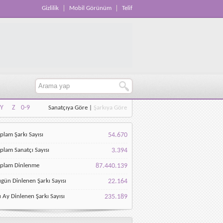
Gizlilik
Mobil Görünüm
Telif
Y
Z
0-9
Sanatçıya Göre
|
Şarkıya Göre
Y
Z
0-9
plam Şarkı Sayısı
54.670
plam Sanatçı Sayısı
3.394
oplam Dinlenme
87.440.139
gün Dinlenen Şarkı Sayısı
22.164
 Ay Dinlenen Şarkı Sayısı
235.189