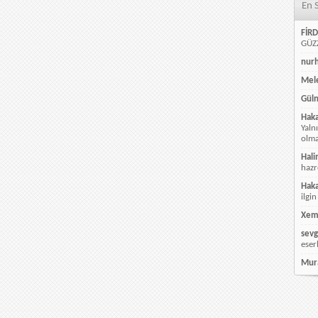
En 
FİRD
GÜZZ
nur
Mele
Güln
Hak
Yaln
olmay
Hali
hazr
Hak
ilgin
Xem
sevg
eser
Mur