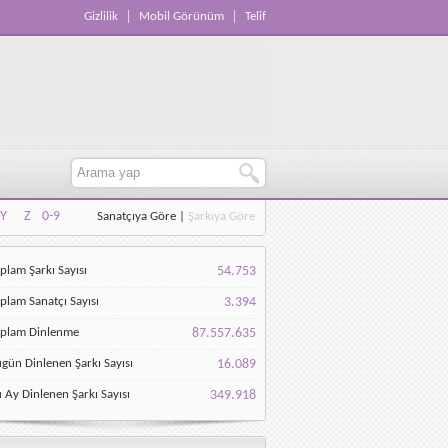
Gizlilik
Mobil Görünüm
Telif
Y
Z
0-9
Sanatçıya Göre
|
Şarkıya Göre
Y
Z
0-9
plam Şarkı Sayısı
54.753
plam Sanatçı Sayısı
3.394
oplam Dinlenme
87.557.635
gün Dinlenen Şarkı Sayısı
16.089
 Ay Dinlenen Şarkı Sayısı
349.918