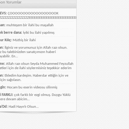
Son Yorumlar
EVS:
ÇOOOOOOOOOOOOOOOOOOK
ZZZZZZZZZZZZZZZZEEEEEEEEEEEEEEEEEEEEEEEEEEEEELLLLLLLLLLLLLLLLLLLLLLLL
han:
muhteşem bir ilahi bu maşallah
k berre dana:
İyiki bu ilahi yapılmış
ur Kılıç:
Müthiş bir ilahi
an:
İlginiz ve yorumunuz için Allah razı olsun.
ız bu talebinizden sanatçımızın haberi
abilir. En...
me:
Allah razı olsun Seyda Muhammed Feyzullah
etleri için de ilahi söylermisiniz teşekkür ederim
an:
Ekledim kardeşim. Haberdar ettiğin için ve
 için sağolasın.
gîn:
Hocam bu eserin videosu silinmiş
i FARKLI:
çok farklı bir ezgi olmuş. Duygu Yüklü
lere devam abicim...
a'Dd:
Hadi Hayırlı Olsun...