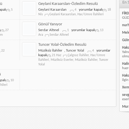
En 
Özledim
lü
Geylani Karaarslan-Özledim Resulü
için
Geylani
palı
Geylani Karaarslan
yorumlar kapalı
5
4
18
FİRD
Karaarslan-
Nis
Geylani Karaarslan
,
Hac/Umre İlahileri
GÜZZ
Özledim
Resulü
Gönül Yanıyor
nur
için
Gönül
ı
Serdar Altınel
yorumlar kapalı
27
1
13
Mele
Yanıyor
im
Ara
Serdar Altınel
için
Güln
Tuncer Yolal-Özledim Resulü
Hak
Tuncer
Müziksiz İlahiler
,
Tuncer Yolal
yorumlar
22
4
Yaln
Yolal-
kapalı
21 Haz
Çalgısız İlahiler
,
Hac/Umre
olmay
Özledim
İlahileri
,
Müziksiz Eserler
,
Müziksiz İlahiler
,
Tuncer
Hali
Resulü
Yolal
hazr
için
ü
Hak
ilgin
palı
10
hileri
Xem
sevg
eser
Mur