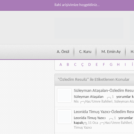
İlahi arişivimize hoşgeldiniz...
A. Önül
C. Kuru
M. Emin Ay
H
A
B
C
Ç
D
E
F
G
H
I
İ
A
B
C
Ç
D
E
F
G
H
I
İ
"Özledim Resulü" ile Etiketlenen Konular
Süleyman Ataşalan-Özledim Resu
Süleyman
Süleyman Ataşalan
yorumlar k
1
Ataşalan-
Nis
Hac/Umre İlahileri
,
Süleyman At
Özledim
Resulü
Leonida Timuş Yazıcı-Özledim Res
için
Leonida
Leonida Timuş Yazıcı
yorumlar
1
Timuş
kapalı
11 Oca
Hac/Umre İlahileri
,
Yazıcı-
Timuş Yazıcı
Özledim