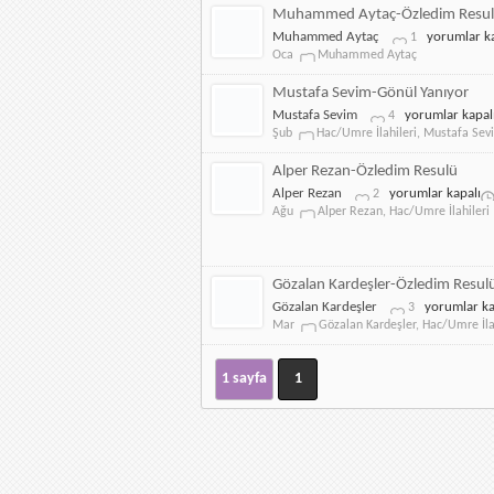
Resulü
Muhammed Aytaç-Özledim Resu
için
Muhammed
Muhammed Aytaç
yorumlar ka
1
Aytaç-
Oca
Muhammed Aytaç
Özledim
Resulü
Mustafa Sevim-Gönül Yanıyor
için
Mustafa
Mustafa Sevim
yorumlar kapal
4
Sevim-
Şub
Hac/Umre İlahileri
,
Mustafa Sev
Gönül
Yanıyor
Alper Rezan-Özledim Resulü
için
Alper
Alper Rezan
yorumlar kapalı
2
Rezan-
Ağu
Alper Rezan
,
Hac/Umre İlahileri
Özledim
Resulü
için
Gözalan Kardeşler-Özledim Resul
Gözalan
Gözalan Kardeşler
yorumlar ka
3
Kardeşler-
Mar
Gözalan Kardeşler
,
Hac/Umre İla
Özledim
Resulü
için
1 sayfa
1