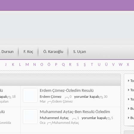
. Dursun
F. Koç
Ö. Karaoğlu
S. Uçan
J
K
L
M
N
O
Ö
P
Q
R
S
Ş
T
U
Ü
V
W
X
J
K
L
M
N
O
Ö
P
Q
R
S
Ş
T
U
Ü
V
W
X
To
To
lü
Erdem Çömez-Özledim Resulü
Erdem
apalı
Erdem Çömez
yorumlar kapalı
18
0
30
T
Çömez-
aşalan
Mar
Erdem Çömez
Özledim
Bu
Resulü
ulü
Muhammed Aytaç-Ben Resulü Özledim
için
Muhammed
Muhammed Aytaç
yorumlar kapalı
Bu
1
5
Aytaç-
Leonida
Oca
Muhammed Aytaç
Ben
Resulü