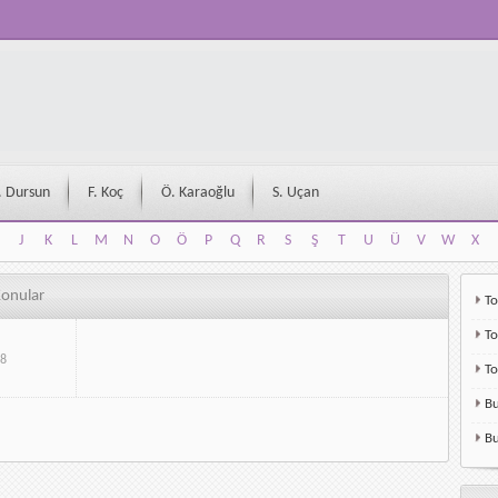
. Dursun
F. Koç
Ö. Karaoğlu
S. Uçan
J
K
L
M
N
O
Ö
P
Q
R
S
Ş
T
U
Ü
V
W
X
J
K
L
M
N
O
Ö
P
Q
R
S
Ş
T
U
Ü
V
W
X
Konular
To
To
8
T
Bu
Bu