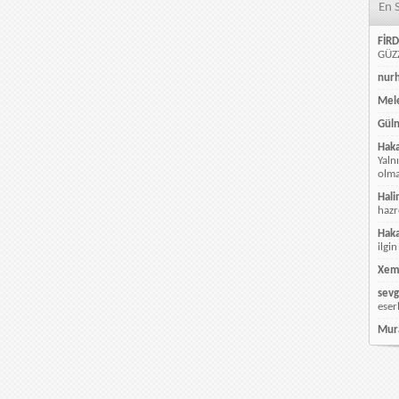
En 
FİRD
GÜZZ
nur
Mele
Güln
Hak
Yaln
olmay
Hali
hazr
Hak
ilgin
Xem
sevg
eser
Mur