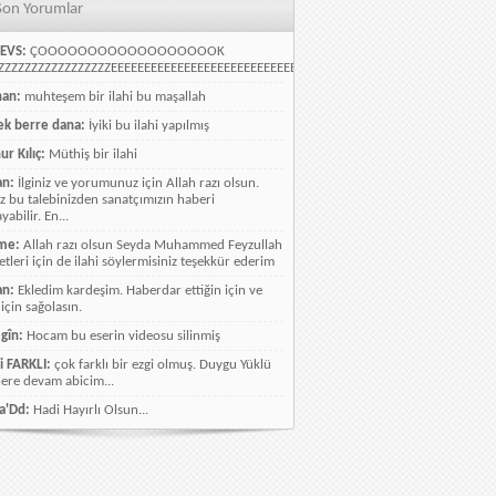
Son Yorumlar
EVS:
ÇOOOOOOOOOOOOOOOOOOK
ZZZZZZZZZZZZZZZZEEEEEEEEEEEEEEEEEEEEEEEEEEEEELLLLLLLLLLLLLLLLLLLLLLLL
han:
muhteşem bir ilahi bu maşallah
k berre dana:
İyiki bu ilahi yapılmış
ur Kılıç:
Müthiş bir ilahi
an:
İlginiz ve yorumunuz için Allah razı olsun.
ız bu talebinizden sanatçımızın haberi
abilir. En...
me:
Allah razı olsun Seyda Muhammed Feyzullah
etleri için de ilahi söylermisiniz teşekkür ederim
an:
Ekledim kardeşim. Haberdar ettiğin için ve
 için sağolasın.
gîn:
Hocam bu eserin videosu silinmiş
i FARKLI:
çok farklı bir ezgi olmuş. Duygu Yüklü
lere devam abicim...
a'Dd:
Hadi Hayırlı Olsun...