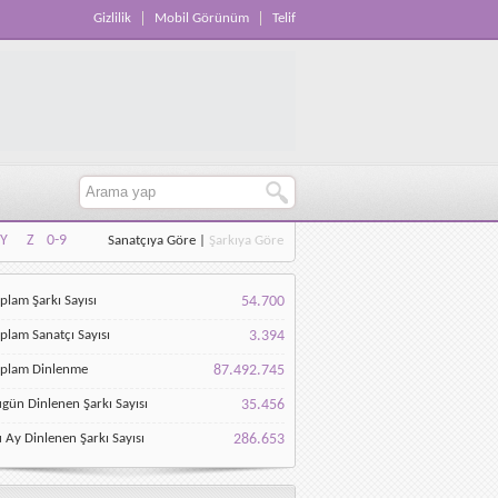
Gizlilik
Mobil Görünüm
Telif
Y
Z
0-9
Sanatçıya Göre
|
Şarkıya Göre
Y
Z
0-9
plam Şarkı Sayısı
54.700
plam Sanatçı Sayısı
3.394
oplam Dinlenme
87.492.745
gün Dinlenen Şarkı Sayısı
35.456
 Ay Dinlenen Şarkı Sayısı
286.653