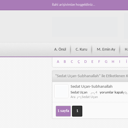
İlahi arişivimize hoşgeldiniz...
A. Önül
C. Kuru
M. Emin Ay
H
A
B
C
Ç
D
E
F
G
H
I
İ
A
B
C
Ç
D
E
F
G
H
I
İ
"Sedat Uçan-Subhanallah" ile Etiketlenen 
Sedat Uçan-Subhanallah
Sedat
Sedat Uçan
yorumlar kapalı
4
Uçan-
Ara
Sedat Uçan
Subhanallah
için
1 sayfa
1