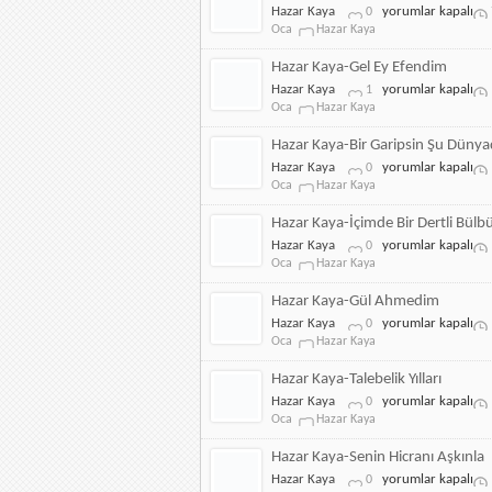
Sendin
Hazar
Hazar Kaya
yorumlar kapalı
0
Gelen
Kaya-
Oca
Hazar Kaya
için
Yaşıyorsan
Gel
Hazar Kaya-Gel Ey Efendim
Şükret
Hazar
Hazar Kaya
yorumlar kapalı
1
için
Kaya-
Oca
Hazar Kaya
Gel
Ey
Hazar Kaya-Bir Garipsin Şu Düny
Efendim
Hazar
Hazar Kaya
yorumlar kapalı
0
için
Kaya-
Oca
Hazar Kaya
Bir
Garipsin
Hazar Kaya-İçimde Bir Dertli Bülbü
Şu
Hazar
Hazar Kaya
yorumlar kapalı
0
Dünyada
Kaya-
Oca
Hazar Kaya
için
İçimde
Bir
Hazar Kaya-Gül Ahmedim
Dertli
Hazar
Hazar Kaya
yorumlar kapalı
0
Bülbül
Kaya-
Oca
Hazar Kaya
için
Gül
Ahmedim
Hazar Kaya-Talebelik Yılları
için
Hazar
Hazar Kaya
yorumlar kapalı
0
Kaya-
Oca
Hazar Kaya
Talebelik
Yılları
Hazar Kaya-Senin Hicranı Aşkınla
için
Hazar
Hazar Kaya
yorumlar kapalı
0