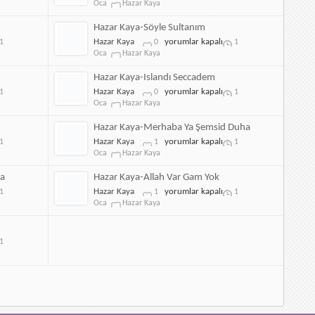
Kaya-
Oca
Hazar Kaya
Duamsın
için
Hazar Kaya-Söyle Sultanım
Hazar
Hazar Kaya
yorumlar kapalı
1
0
1
Kaya-
Oca
Hazar Kaya
Söyle
Sultanım
Hazar Kaya-Islandı Seccadem
için
Hazar
Hazar Kaya
yorumlar kapalı
1
0
1
Kaya-
Oca
Hazar Kaya
Islandı
Seccadem
Hazar Kaya-Merhaba Ya Şemsid Duha
için
Hazar
Hazar Kaya
yorumlar kapalı
1
1
1
Kaya-
Oca
Hazar Kaya
Merhaba
Ya
fa
Hazar Kaya-Allah Var Gam Yok
Şemsid
Hazar
Hazar Kaya
yorumlar kapalı
1
1
1
Duha
Kaya-
Oca
Hazar Kaya
için
Allah
Var
Gam
1
Yok
için