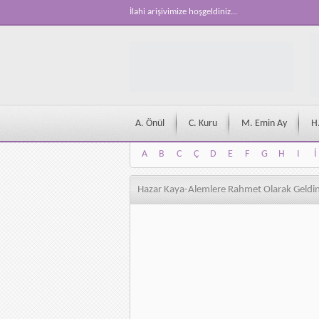
İlahi arişivimize hoşgeldiniz...
A. Önül
C. Kuru
M. Emin Ay
H
A
B
C
Ç
D
E
F
G
H
I
İ
A
B
C
Ç
D
E
F
G
H
I
İ
Hazar Kaya-Alemlere Rahmet Olarak Geldi