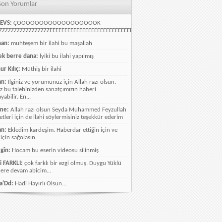
Son Yorumlar
EVS:
ÇOOOOOOOOOOOOOOOOOOK
ZZZZZZZZZZZZZZZZEEEEEEEEEEEEEEEEEEEEEEEEEEEEELLLLLLLLLLLLLLLLLLLLLLLL
han:
muhteşem bir ilahi bu maşallah
k berre dana:
İyiki bu ilahi yapılmış
ur Kılıç:
Müthiş bir ilahi
an:
İlginiz ve yorumunuz için Allah razı olsun.
ız bu talebinizden sanatçımızın haberi
abilir. En...
me:
Allah razı olsun Seyda Muhammed Feyzullah
etleri için de ilahi söylermisiniz teşekkür ederim
an:
Ekledim kardeşim. Haberdar ettiğin için ve
 için sağolasın.
gîn:
Hocam bu eserin videosu silinmiş
i FARKLI:
çok farklı bir ezgi olmuş. Duygu Yüklü
lere devam abicim...
a'Dd:
Hadi Hayırlı Olsun...