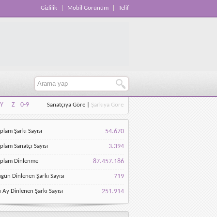
Gizlilik
Mobil Görünüm
Telif
Y
Z
0-9
Sanatçıya Göre
|
Şarkıya Göre
Y
Z
0-9
plam Şarkı Sayısı
54.670
plam Sanatçı Sayısı
3.394
oplam Dinlenme
87.457.186
gün Dinlenen Şarkı Sayısı
719
 Ay Dinlenen Şarkı Sayısı
251.914