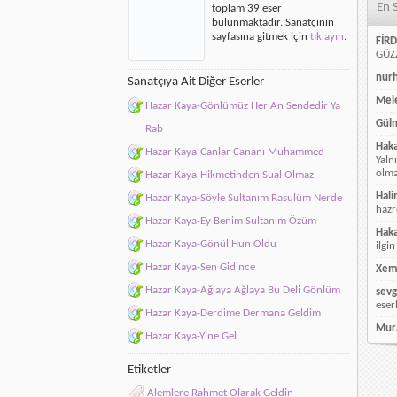
En 
toplam 39 eser
Geldin
bulunmaktadır. Sanatçının
için
sayfasına gitmek için
tıklayın
.
FİRD
GÜZZ
nur
Sanatçıya Ait Diğer Eserler
Mele
Hazar Kaya-Gönlümüz Her An Sendedir Ya
Güln
Rab
Hak
Hazar Kaya-Canlar Cananı Muhammed
Yaln
olmay
Hazar Kaya-Hikmetinden Sual Olmaz
Hali
Hazar Kaya-Söyle Sultanım Rasulüm Nerde
hazr
Hazar Kaya-Ey Benim Sultanım Özüm
Hak
Hazar Kaya-Gönül Hun Oldu
ilgin
Hazar Kaya-Sen Gidince
Xem
Hazar Kaya-Ağlaya Ağlaya Bu Deli Gönlüm
sevg
eser
Hazar Kaya-Derdime Dermana Geldim
Mur
Hazar Kaya-Yine Gel
Etiketler
Alemlere Rahmet Olarak Geldin