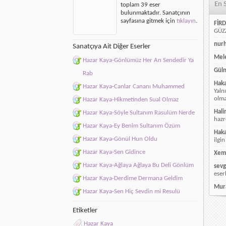
En 
toplam 39 eser
bulunmaktadır. Sanatçının
sayfasına gitmek için
tıklayın
.
FİRD
GÜZZ
nur
Sanatçıya Ait Diğer Eserler
Mele
Hazar Kaya-Gönlümüz Her An Sendedir Ya
Güln
Rab
Hak
Hazar Kaya-Canlar Cananı Muhammed
Yaln
olmay
Hazar Kaya-Hikmetinden Sual Olmaz
Hali
Hazar Kaya-Söyle Sultanım Rasulüm Nerde
hazr
Hazar Kaya-Ey Benim Sultanım Özüm
Hak
Hazar Kaya-Gönül Hun Oldu
ilgin
Hazar Kaya-Sen Gidince
Xem
Hazar Kaya-Ağlaya Ağlaya Bu Deli Gönlüm
sevg
eser
Hazar Kaya-Derdime Dermana Geldim
Mur
Hazar Kaya-Sen Hiç Sevdin mi Resulü
Etiketler
Hazar Kaya