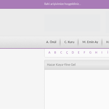
İlahi arişivimize hoşgeldiniz...
A. Önül
C. Kuru
M. Emin Ay
H
A
B
C
Ç
D
E
F
G
H
I
İ
A
B
C
Ç
D
E
F
G
H
I
İ
Hazar Kaya-Yine Gel