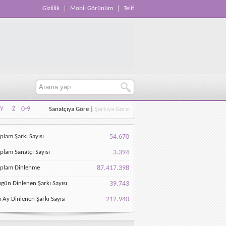
Gizlilik
Mobil Görünüm
Telif
Y
Z
0-9
Sanatçıya Göre
|
Şarkıya Göre
Y
Z
0-9
plam Şarkı Sayısı
54.670
plam Sanatçı Sayısı
3.394
oplam Dinlenme
87.417.398
gün Dinlenen Şarkı Sayısı
39.743
 Ay Dinlenen Şarkı Sayısı
212.940