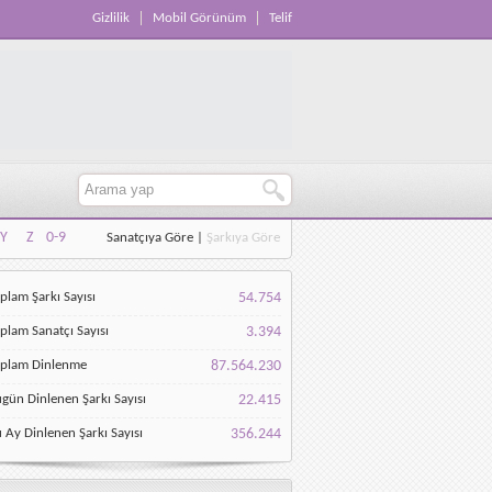
Gizlilik
Mobil Görünüm
Telif
Y
Z
0-9
Sanatçıya Göre
|
Şarkıya Göre
Y
Z
0-9
plam Şarkı Sayısı
54.754
plam Sanatçı Sayısı
3.394
oplam Dinlenme
87.564.230
gün Dinlenen Şarkı Sayısı
22.415
 Ay Dinlenen Şarkı Sayısı
356.244