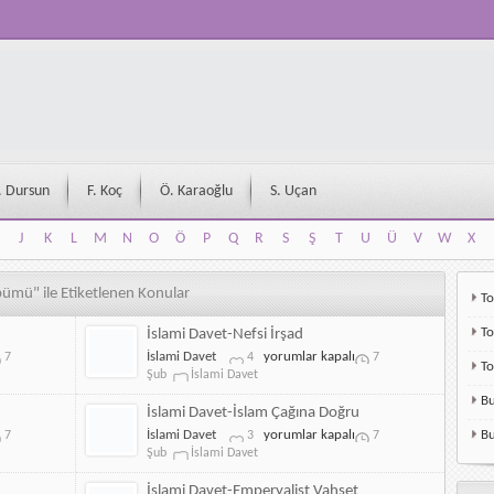
. Dursun
F. Koç
Ö. Karaoğlu
S. Uçan
J
K
L
M
N
O
Ö
P
Q
R
S
Ş
T
U
Ü
V
W
X
J
K
L
M
N
O
Ö
P
Q
R
S
Ş
T
U
Ü
V
W
X
ümü" ile Etiketlenen Konular
To
To
İslami Davet-Nefsi İrşad
İslami
İslami Davet
yorumlar kapalı
7
4
7
T
Davet-
Şub
İslami Davet
Nefsi
Bu
İrşad
İslami Davet-İslam Çağına Doğru
için
İslami
İslami Davet
yorumlar kapalı
Bu
7
3
7
Davet-
Şub
İslami Davet
İslam
Çağına
İslami Davet-Emperyalist Vahşet