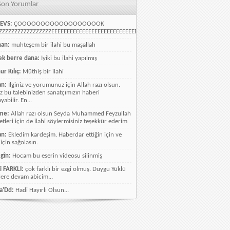
Son Yorumlar
EVS:
ÇOOOOOOOOOOOOOOOOOOK
ZZZZZZZZZZZZZZZZEEEEEEEEEEEEEEEEEEEEEEEEEEEEELLLLLLLLLLLLLLLLLLLLLLLL
han:
muhteşem bir ilahi bu maşallah
k berre dana:
İyiki bu ilahi yapılmış
ur Kılıç:
Müthiş bir ilahi
an:
İlginiz ve yorumunuz için Allah razı olsun.
ız bu talebinizden sanatçımızın haberi
abilir. En...
me:
Allah razı olsun Seyda Muhammed Feyzullah
etleri için de ilahi söylermisiniz teşekkür ederim
an:
Ekledim kardeşim. Haberdar ettiğin için ve
 için sağolasın.
gîn:
Hocam bu eserin videosu silinmiş
i FARKLI:
çok farklı bir ezgi olmuş. Duygu Yüklü
lere devam abicim...
a'Dd:
Hadi Hayırlı Olsun...