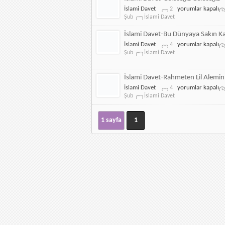
İllallah
İslami
İslami Davet
yorumlar kapalı
2
için
Davet-
Şub
İslami Davet
Geleceğiz
Geleceğiz
İslami Davet-Bu Dünyaya Sakın 
için
İslami
İslami Davet
yorumlar kapalı
4
Davet-
Şub
İslami Davet
Bu
Dünyaya
Sakın
İslami Davet-Rahmeten Lil Alemin
Kanma
İslami
İslami Davet
yorumlar kapalı
4
için
Davet-
Şub
İslami Davet
Rahmeten
Lil
Alemin
1 sayfa
1
için