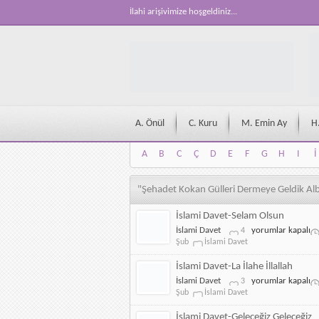
İlahi arişivimize hoşgeldiniz...
A. Önül
C. Kuru
M. Emin Ay
H
A
B
C
Ç
D
E
F
G
H
I
İ
A
B
C
Ç
D
E
F
G
H
I
İ
"Şehadet Kokan Gülleri Dermeye Geldik Alb
İslami Davet-Selam Olsun
İslami
İslami Davet
yorumlar kapalı
4
Davet-
Şub
İslami Davet
Selam
Olsun
İslami Davet-La İlahe İllallah
için
İslami
İslami Davet
yorumlar kapalı
3
Davet-
Şub
İslami Davet
La
İlahe
İslami Davet-Geleceğiz Geleceğiz