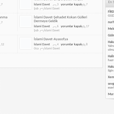
En 
Doğru
İslami
İslami Davet
yorumlar kapalı
7
3
7
için
Davet-
Şub
İslami Davet
FİRD
Emperyalist
GÜZZ
Vahşet
Kanma
İslami Davet-Şehadet Kokan Gülleri
için
Dermeye Geldik
nur
7
İslami
İslami Davet
yorumlar kapalı
6
17
Mele
Davet-
Şub
İslami Davet
Şehadet
Güln
Kokan
İslami Davet-Ayasofya
Hak
Gülleri
İslami
İslami Davet
yorumlar kapalı
12
4
8
Yaln
Dermeye
Davet-
Oca
İslami Davet
olmay
Geldik
Ayasofya
için
için
Hali
hazr
Hak
ilgin
Xem
sevg
eser
Mur