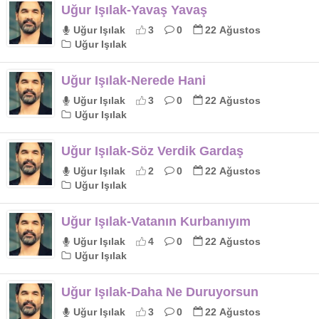
Uğur Işılak-Yavaş Yavaş
Uğur Işılak
3
0
22 Ağustos
Uğur Işılak
Uğur Işılak-Nerede Hani
Uğur Işılak
3
0
22 Ağustos
Uğur Işılak
Uğur Işılak-Söz Verdik Gardaş
Uğur Işılak
2
0
22 Ağustos
Uğur Işılak
Uğur Işılak-Vatanın Kurbanıyım
Uğur Işılak
4
0
22 Ağustos
Uğur Işılak
Uğur Işılak-Daha Ne Duruyorsun
Uğur Işılak
3
0
22 Ağustos