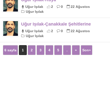
Uğur Işılak
2
0
22 Ağustos
Uğur Işılak
Uğur Işılak-Çanakkale Şehitlerine
Uğur Işılak
2
0
22 Ağustos
Uğur Işılak
6 sayfa
1
2
3
4
5
.
»
Son»