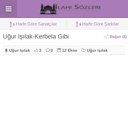
Harfe Göre Sanatçılar
Harfe Göre Şarkılar
Uğur Işılak-Kerbela Gibi
Beğen
(
4
)
Uğur Işılak
3
0
12 Ekim
Uğur Işılak