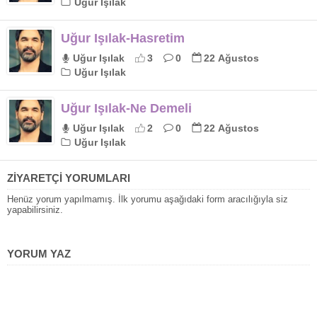
Uğur Işılak
Uğur Işılak-Hasretim
Uğur Işılak
3
0
22 Ağustos
Uğur Işılak
Uğur Işılak-Ne Demeli
Uğur Işılak
2
0
22 Ağustos
Uğur Işılak
ZİYARETÇİ YORUMLARI
Henüz yorum yapılmamış. İlk yorumu aşağıdaki form aracılığıyla siz
yapabilirsiniz.
YORUM YAZ