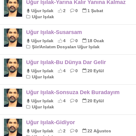
Uğur Işılak-Yarına Kalır Yanına Kalmaz
Uğur Işılak
2
0
1 Şubat
Uğur Işılak
Uğur Işılak-Susarsam
Uğur Işılak
4
0
18 Ocak
Şiir/Anlatım Dosyaları Uğur Işılak
Uğur Işılak-Bu Dünya Dar Gelir
Uğur Işılak
4
0
20 Eylül
Uğur Işılak
Uğur Işılak-Sonsuza Dek Buradayım
Uğur Işılak
4
0
20 Eylül
Uğur Işılak
Uğur Işılak-Gidiyor
Uğur Işılak
2
0
22 Ağustos