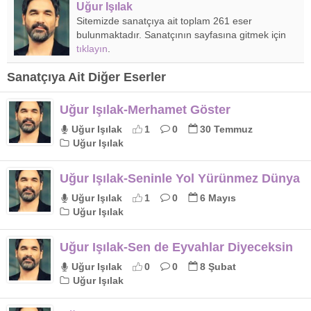
Uğur Işılak
Sitemizde sanatçıya ait toplam 261 eser
bulunmaktadır. Sanatçının sayfasına gitmek için
tıklayın
.
Sanatçıya Ait Diğer Eserler
Uğur Işılak-Merhamet Göster
Uğur Işılak
1
0
30 Temmuz
Uğur Işılak
Uğur Işılak-Seninle Yol Yürünmez Dünya
Uğur Işılak
1
0
6 Mayıs
Uğur Işılak
Uğur Işılak-Sen de Eyvahlar Diyeceksin
Uğur Işılak
0
0
8 Şubat
Uğur Işılak