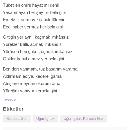
Tüketilen ömre hayat mı denir
Yaşanmayan her şey bir bela gibi
Emeksiz sermaye çabuk tükenir
Ecel haber vermez her bela gibi
Gittiğin yer aynı, kaçmak imkânsız
Yürekler kilitli, açmak imkânsız
Yürüsen hep çukur, uçmak imkânsız
Gökler kabul etmez yer bela gibi
Ben dert yanmam, tuz basarım yarama
Aldırmam acıya, kedere, gama
Ateşlere meydan okurum ama
Yüreğim yanıyor kerbela gibi
Tweetle
Etiketler
Kerbela Gibi
Uğur Işılak
Uğur Işılak-Kerbela Gibi