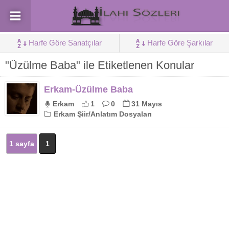
Harfe Göre Sanatçılar
Harfe Göre Şarkılar
"Üzülme Baba" ile Etiketlenen Konular
Erkam-Üzülme Baba
Erkam
1
0
31 Mayıs
Erkam Şiir/Anlatım Dosyaları
1 sayfa
1