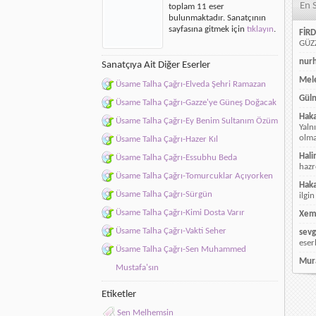
En 
toplam 11 eser
için
bulunmaktadır. Sanatçının
sayfasına gitmek için
tıklayın
.
FİRD
GÜZZ
nur
Sanatçıya Ait Diğer Eserler
Mele
Üsame Talha Çağrı-Elveda Şehri Ramazan
Güln
Üsame Talha Çağrı-Gazze'ye Güneş Doğacak
Hak
Üsame Talha Çağrı-Ey Benim Sultanım Özüm
Yaln
olmay
Üsame Talha Çağrı-Hazer Kıl
Hali
Üsame Talha Çağrı-Essubhu Beda
hazr
Üsame Talha Çağrı-Tomurcuklar Açıyorken
Hak
Üsame Talha Çağrı-Sürgün
ilgin
Üsame Talha Çağrı-Kimi Dosta Varır
Xem
Üsame Talha Çağrı-Vakti Seher
sevg
eser
Üsame Talha Çağrı-Sen Muhammed
Mur
Mustafa'sın
Etiketler
Sen Melhemsin