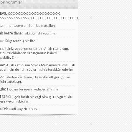
Son Yorumlar
EVS:
ÇOOOOOOOOOOOOOOOOOOK
ZZZZZZZZZZZZZZZZEEEEEEEEEEEEEEEEEEEEEEEEEEEEELLLLLLLLLLLLLLLLLLLLLLLL
han:
muhteşem bir ilahi bu maşallah
k berre dana:
İyiki bu ilahi yapılmış
ur Kılıç:
Müthiş bir ilahi
an:
İlginiz ve yorumunuz için Allah razı olsun.
ız bu talebinizden sanatçımızın haberi
abilir. En...
me:
Allah razı olsun Seyda Muhammed Feyzullah
etleri için de ilahi söylermisiniz teşekkür ederim
an:
Ekledim kardeşim. Haberdar ettiğin için ve
 için sağolasın.
gîn:
Hocam bu eserin videosu silinmiş
i FARKLI:
çok farklı bir ezgi olmuş. Duygu Yüklü
lere devam abicim...
a'Dd:
Hadi Hayırlı Olsun...