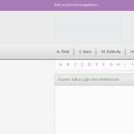
İlahi arişivimize hoşgeldiniz...
A. Önül
C. Kuru
M. Emin Ay
H
A
B
C
Ç
D
E
F
G
H
I
İ
A
B
C
Ç
D
E
F
G
H
I
İ
Üsame Talha Çağrı-Sen Melhemsin