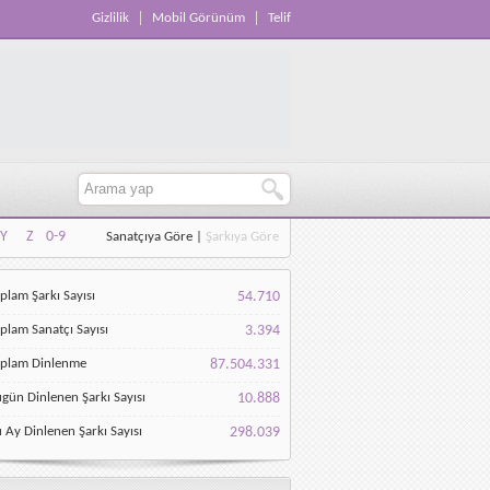
Gizlilik
Mobil Görünüm
Telif
Y
Z
0-9
Sanatçıya Göre
|
Şarkıya Göre
Y
Z
0-9
plam Şarkı Sayısı
54.710
plam Sanatçı Sayısı
3.394
oplam Dinlenme
87.504.331
gün Dinlenen Şarkı Sayısı
10.888
 Ay Dinlenen Şarkı Sayısı
298.039