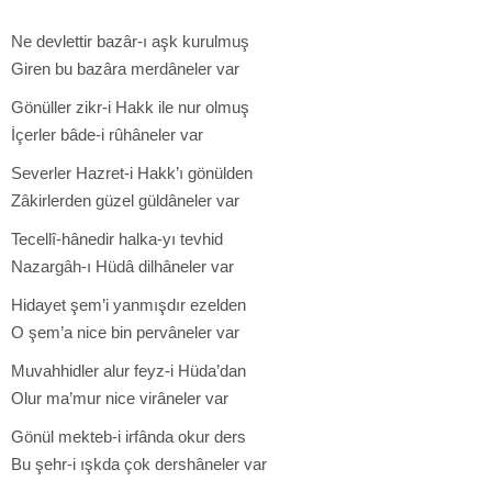
Ne devlettir bazâr-ı aşk kurulmuş
Giren bu bazâra merdâneler var
Gönüller zikr-i Hakk ile nur olmuş
İçerler bâde-i rûhâneler var
Severler Hazret-i Hakk’ı gönülden
Zâkirlerden güzel güldâneler var
Tecellî-hânedir halka-yı tevhid
Nazargâh-ı Hüdâ dilhâneler var
Hidayet şem’i yanmışdır ezelden
O şem’a nice bin pervâneler var
Muvahhidler alur feyz-i Hüda’dan
Olur ma’mur nice virâneler var
Gönül mekteb-i irfânda okur ders
Bu şehr-i ışkda çok dershâneler var