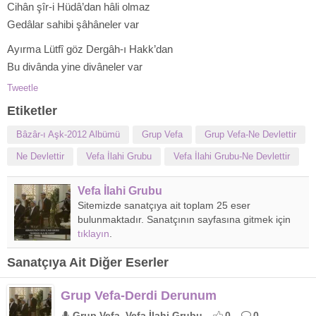
Cihân şîr-i Hüdâ’dan hâli olmaz
Gedâlar sahibi şâhâneler var
Ayırma Lütfî göz Dergâh-ı Hakk’dan
Bu divânda yine divâneler var
Tweetle
Etiketler
Bâzâr-ı Aşk-2012 Albümü
Grup Vefa
Grup Vefa-Ne Devlettir
Ne Devlettir
Vefa İlahi Grubu
Vefa İlahi Grubu-Ne Devlettir
Vefa İlahi Grubu
Sitemizde sanatçıya ait toplam 25 eser
bulunmaktadır. Sanatçının sayfasına gitmek için
tıklayın
.
Sanatçıya Ait Diğer Eserler
Grup Vefa-Derdi Derunum
Grup Vefa, Vefa İlahi Grubu
0
0