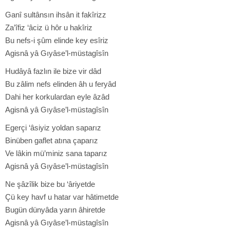
Ganî sultânsın ihsân it fakîrizz
Za’îfiz ‘âciz ü hôr u hakîriz
Bu nefs-i şûm elinde key esîriz
Agisnâ yâ Gıyâse’l-müstagîsîn
Hudâyâ fazlın ile bize vir dâd
Bu zâlim nefs elinden âh u feryâd
Dahi her korkulardan eyle âzâd
Agisnâ yâ Gıyâse’l-müstagîsîn
Egerçi ‘âsiyiz yoldan saparız
Binüben gaflet atına çaparız
Ve lâkin mü’miniz sana taparız
Agisnâ yâ Gıyâse’l-müstagîsîn
Ne şâzîlik bize bu ‘âriyetde
Çü key havf u hatar var hâtimetde
Bugün dünyâda yarın âhiretde
Agisnâ yâ Gıyâse’l-müstagîsîn