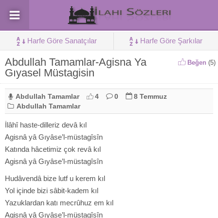
Harfe Göre Sanatçılar
Harfe Göre Şarkılar
Abdullah Tamamlar-Agisna Ya
Beğen
(
5
)
Gıyasel Müstagisin
Abdullah Tamamlar
4
0
8 Temmuz
Abdullah Tamamlar
İlâhî haste-dilleriz devâ kıl
Agisnâ yâ Gıyâse’l-müstagîsîn
Katında hâcetimiz çok revâ kıl
Agisnâ yâ Gıyâse’l-müstagîsîn
Hudâvendâ bize lutf u kerem kıl
Yol içinde bizi sâbit-kadem kıl
Yazuklardan katı mecrûhuz em kıl
Agisnâ yâ Gıyâse’l-müstagîsîn