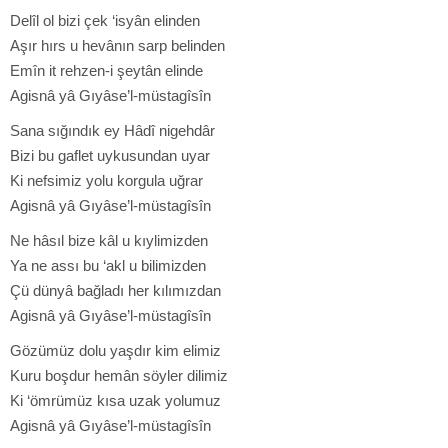
Delîl ol bizi çek ‘isyân elinden
Aşır hırs u hevânın sarp belinden
Emîn it rehzen-i şeytân elinde
Agisnâ yâ Gıyâse’l-müstagîsîn
Sana sığındık ey Hâdî nigehdâr
Bizi bu gaflet uykusundan uyar
Ki nefsimiz yolu korgula uğrar
Agisnâ yâ Gıyâse’l-müstagîsîn
Ne hâsıl bize kâl u kıylimizden
Ya ne assı bu ‘akl u bilimizden
Çü dünyâ bağladı her kılımızdan
Agisnâ yâ Gıyâse’l-müstagîsîn
Gözümüz dolu yaşdır kim elimiz
Kuru boşdur hemân söyler dilimiz
Ki ‘ömrümüz kısa uzak yolumuz
Agisnâ yâ Gıyâse’l-müstagîsîn