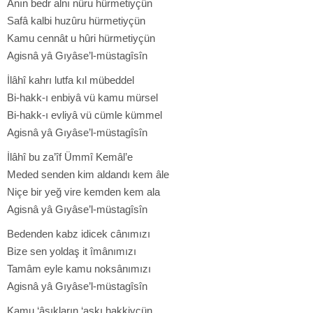
Anın bedr alnı nûru hürmetiyçün
Safâ kalbi huzûru hürmetiyçün
Kamu cennât u hûri hürmetiyçün
Agisnâ yâ Gıyâse’l-müstagîsîn
İlâhî kahrı lutfa kıl mübeddel
Bi-hakk-ı enbiyâ vü kamu mürsel
Bi-hakk-ı evliyâ vü cümle kümmel
Agisnâ yâ Gıyâse’l-müstagîsîn
İlâhî bu za’îf Ümmî Kemâl’e
Meded senden kim aldandı kem âle
Niçe bir yeğ vire kemden kem ala
Agisnâ yâ Gıyâse’l-müstagîsîn
Bedenden kabz idicek cânımızı
Bize sen yoldaş it îmânımızı
Tamâm eyle kamu noksânımızı
Agisnâ yâ Gıyâse’l-müstagîsîn
Kamu ‘âşıkların ‘aşkı hakkiyçün