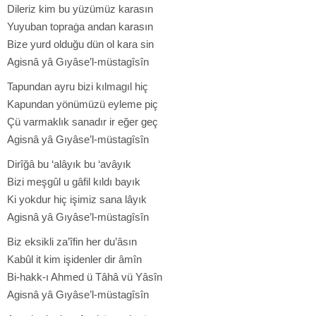
Dileriz kim bu yüzümüz karasın
Yuyuban topraġa andan karasın
Bize yurd olduğu dün ol kara sin
Agisnâ yâ Gıyâse’l-müstagîsîn
Tapundan ayru bizi kılmagıl hiç
Kapundan yönümüzü eyleme piç
Çü varmaklık sanadır ir eğer geç
Agisnâ yâ Gıyâse’l-müstagîsîn
Dirîğâ bu ‘alâyık bu ‘avâyık
Bizi meşgûl u gâfil kıldı bayık
Ki yokdur hiç işimiz sana lâyık
Agisnâ yâ Gıyâse’l-müstagîsîn
Biz eksikli za’îfin her du’âsın
Kabûl it kim işidenler dir âmîn
Bi-hakk-ı Ahmed ü Tâhâ vü Yâsîn
Agisnâ yâ Gıyâse’l-müstagîsîn