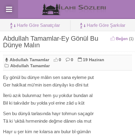
Harfe Göre Sanatçılar
Harfe Göre Şarkılar
Abdullah Tamamlar-Ey Gönül Bu
Beğen
(
1
)
Dünye Malın
Abdullah Tamamlar
0
0
19 Haziran
Abdullah Tamamlar
Ey gönül bu dünye mâlın sen sana eyleme put
Ger hakîkat mü’min isen dünyâyı ko dîni tut
İlerü azık bulunmaz hem şu yokdur bundan al
Bil ki takvâdır bu yolda yol erine zâd u kût
Sen bu dünyâ tarlasında hayr tohmun saçagör
Tâ ki ‘ukbâ hırmeninde değme dânen ola mut
Hayr u şer kim ne kılarsa anı bulur bî-gümân