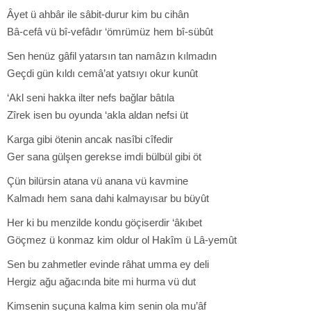
Âyet ü ahbâr ile sâbit-durur kim bu cihân
Bâ-cefâ vü bî-vefâdır ‘ömrümüz hem bî-sübût
Sen henüz gâfil yatarsın tan namâzın kılmadın
Geçdi gün kıldı cemâ’at yatsıyı okur kunût
‘Akl seni hakka ilter nefs bağlar bâtıla
Zîrek isen bu oyunda ‘akla aldan nefsi üt
Karga gibi ötenin ancak nasîbi cîfedir
Ger sana gülşen gerekse imdi bülbül gibi öt
Çün bilürsin atana vü anana vü kavmine
Kalmadı hem sana dahi kalmayısar bu büyût
Her ki bu menzilde kondu göçiserdir ‘âkıbet
Göçmez ü konmaz kim oldur ol Hakîm ü Lâ-yemût
Sen bu zahmetler evinde râhat umma ey deli
Hergiz ağu ağacında bite mi hurma vü dut
Kimsenin suçuna kalma kim senin ola mu’âf