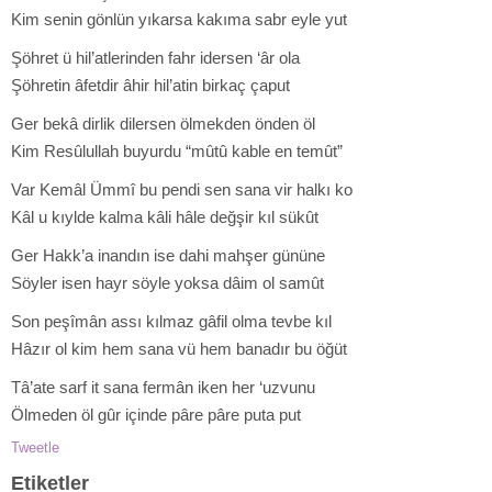
Kim senin gönlün yıkarsa kakıma sabr eyle yut
Şöhret ü hil’atlerinden fahr idersen ‘âr ola
Şöhretin âfetdir âhir hil’atin birkaç çaput
Ger bekâ dirlik dilersen ölmekden önden öl
Kim Resûlullah buyurdu “mûtû kable en temût”
Var Kemâl Ümmî bu pendi sen sana vir halkı ko
Kâl u kıylde kalma kâli hâle değşir kıl sükût
Ger Hakk’a inandın ise dahi mahşer gününe
Söyler isen hayr söyle yoksa dâim ol samût
Son peşîmân assı kılmaz gâfil olma tevbe kıl
Hâzır ol kim hem sana vü hem banadır bu öğüt
Tâ’ate sarf it sana fermân iken her ‘uzvunu
Ölmeden öl gûr içinde pâre pâre puta put
Tweetle
Etiketler