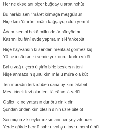
Her ne ekse anı biçer buğday u arpa nohût
Bu harâbı sen ‘imâret kılmaġa meşgûlsün
Niçe kim ‘ömrün binâsı kağşayup oldu yemût
Âdem isen ol bekâ milkinde ör bünyâdını
Kasrını bu fânî evde yapma misl-i ‘ankebût
Niçe hayvânsın ki senden menfa’at görmez kişi
Yâ ne insânsın ki sende yok durur korku vü öt
Bal u yağ u çerb ü şîrîn birle beslersin teni
Nişe anmazsın şunu kim mâr u mûra ola kût
Ten murâdın terk idüben câna uy kim ‘âkıbet
Mevt iricek fevt olur ten illâ cânın lâ-yefût
Gaflet ile ne yatarsın dur örü dirlik diril
Şundan önden kim ölesin sinin üzre bite ot
Sen niçün zikr eylemezsin anı her şey zikr ider
Yerde gökde berr ü bahr u vahş u tayr u neml ü hût