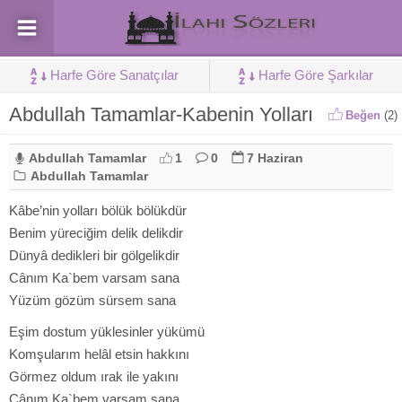
Harfe Göre Sanatçılar
Harfe Göre Şarkılar
Abdullah Tamamlar-Kabenin Yolları
Beğen
(
2
)
Abdullah Tamamlar
1
0
7 Haziran
Abdullah Tamamlar
Kâbe’nin yolları bölük bölükdür
Benim yüreciğim delik delikdir
Dünyâ dedikleri bir gölgelikdir
Cânım Ka`bem varsam sana
Yüzüm gözüm sürsem sana
Eşim dostum yüklesinler yükümü
Komşularım helâl etsin hakkını
Görmez oldum ırak ile yakını
Cânım Ka`bem varsam sana