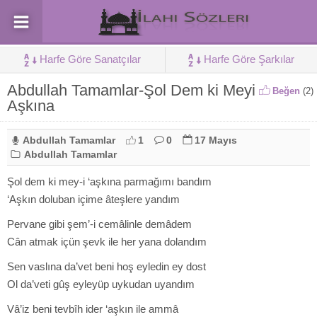
Harfe Göre Sanatçılar
Harfe Göre Şarkılar
Abdullah Tamamlar-Şol Dem ki Meyi
Beğen
(
2
)
Aşkına
Abdullah Tamamlar
1
0
17 Mayıs
Abdullah Tamamlar
Şol dem ki mey-i ‘aşkına parmağımı bandım
‘Aşkın doluban içime âteşlere yandım
Pervane gibi şem’-i cemâlinle demâdem
Cân atmak içün şevk ile her yana dolandım
Sen vaslına da’vet beni hoş eyledin ey dost
Ol da’veti gûş eyleyüp uykudan uyandım
Vâ’iz beni tevbîh ider ‘aşkın ile ammâ