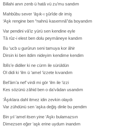
Billahi anın zenb ü hatâ vü zu’mu sandım
Mahbûbu sever ‘âşık-ı şûrîde dir imiş
‘Aşk rengine ben “nahnü kasemnâ”da boyandım
Var pendini vâ’iz yürü sen kendine eyle
Tâ rûz-i elest ben dolu peymâneye kandım
Bu ‘ucb u gurûrun seni tamuya kor âhir
Dirsin ki ben itdim nideyim kendime kendim
İblîs’e didiler ki ne cürm ile sürüldün
Ol didi ki ‘ilm ü ‘amel ‘izzete kıvandım
Bel’âm’a nef’ virdi mi gör ‘ilm ile ‘izzi
Kes sözünü zâhid ben o da’vâdan usandım
‘Âşıklara dahl itmez idin zevkin olaydı
Var zühdünü sen ‘aşka değiş dinle bu pendim
Bin yıl ‘amel itsen yine ‘Aşkı bulamazsın
Dimezsen eğer ‘aşk erine uydum inandım