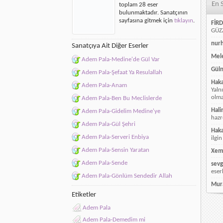
En 
toplam 28 eser
bulunmaktadır. Sanatçının
sayfasına gitmek için
tıklayın
.
FİRD
GÜZZ
nur
Sanatçıya Ait Diğer Eserler
Mele
Adem Pala-Medine'de Gül Var
Güln
Adem Pala-Şefaat Ya Resulallah
Hak
Adem Pala-Anam
Yaln
olmay
Adem Pala-Ben Bu Meclislerde
Hali
Adem Pala-Gidelim Medine'ye
hazr
Adem Pala-Gül Şehri
Hak
Adem Pala-Serveri Enbiya
ilgin
Adem Pala-Sensin Yaratan
Xem
Adem Pala-Sende
sevg
eser
Adem Pala-Gönlüm Sendedir Allah
Mur
Etiketler
Adem Pala
Adem Pala-Demedim mi