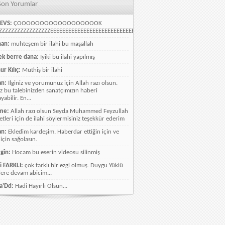
Son Yorumlar
EVS:
ÇOOOOOOOOOOOOOOOOOOK
ZZZZZZZZZZZZZZZZEEEEEEEEEEEEEEEEEEEEEEEEEEEEELLLLLLLLLLLLLLLLLLLLLLLL
han:
muhteşem bir ilahi bu maşallah
k berre dana:
İyiki bu ilahi yapılmış
ur Kılıç:
Müthiş bir ilahi
an:
İlginiz ve yorumunuz için Allah razı olsun.
ız bu talebinizden sanatçımızın haberi
abilir. En...
me:
Allah razı olsun Seyda Muhammed Feyzullah
etleri için de ilahi söylermisiniz teşekkür ederim
an:
Ekledim kardeşim. Haberdar ettiğin için ve
 için sağolasın.
gîn:
Hocam bu eserin videosu silinmiş
i FARKLI:
çok farklı bir ezgi olmuş. Duygu Yüklü
lere devam abicim...
a'Dd:
Hadi Hayırlı Olsun...