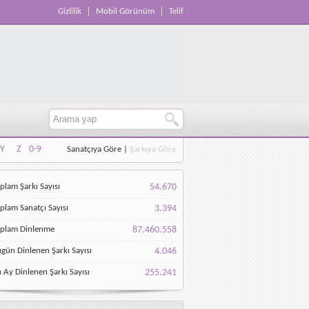
Gizlilik
Mobil Görünüm
Telif
Y
Z
0-9
Sanatçıya Göre
|
Şarkıya Göre
Y
Z
0-9
plam Şarkı Sayısı
54.670
plam Sanatçı Sayısı
3.394
oplam Dinlenme
87.460.558
gün Dinlenen Şarkı Sayısı
4.046
 Ay Dinlenen Şarkı Sayısı
255.241