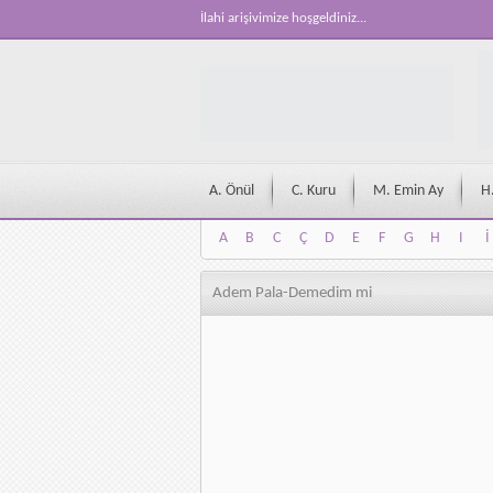
İlahi arişivimize hoşgeldiniz...
A. Önül
C. Kuru
M. Emin Ay
H
A
B
C
Ç
D
E
F
G
H
I
İ
A
B
C
Ç
D
E
F
G
H
I
İ
Adem Pala-Demedim mi