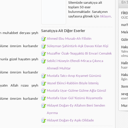
En 
Sitemizde sanatçıya ait
için
toplam 50 eser
bulunmaktadır. Sanatçının
FİRD
sayfasına gitmek için
tıklayın
.
GÜZZ
nur
Sanatçıya Ait Diğer Eserler
Mele
sin muhabbet deryası şeyh
Ahmed Ebu Musab-Ah Filistin
Güln
önlüme ömrüm kurbandır
Süleyman Şahintürk-Aşk Davası Kılan Kişi
Hak
Yaln
Muzaffer Özak-Teaşşaktü Bi Envari Cemalek
olmay
nunla güzel hayatım şeyh
Sebilci Hüseyin Efendi-Miraca Çıkınca
Hali
hazr
Ahmedi Muhtar
önlüme ömrüm kurbandır
Hak
Mustafa Tatcı-Anıp Kıyamet Gününü
ilgin
Veysel Ekinci-Rabbim Böyle İstemiş
ayatın Allah rızası şeyh
Xem
Mustafa Uyar-Gülme Gülme Ağla Gönül
sevg
Mustafa Uyar-Gül Yüzünü Rüyamızda
eser
önlüme ömrüm kurbandır
Hidayet Doğan-Ey Allahım Beni Senden
Mur
Ayırma
Hidayet Doğan-Ey Aşıkı Dildade