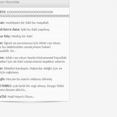
Son Yorumlar
EVS:
ÇOOOOOOOOOOOOOOOOOOK
ZZZZZZZZZZZZZZZZEEEEEEEEEEEEEEEEEEEEEEEEEEEEELLLLLLLLLLLLLLLLLLLLLLLL
han:
muhteşem bir ilahi bu maşallah
k berre dana:
İyiki bu ilahi yapılmış
ur Kılıç:
Müthiş bir ilahi
an:
İlginiz ve yorumunuz için Allah razı olsun.
ız bu talebinizden sanatçımızın haberi
abilir. En...
me:
Allah razı olsun Seyda Muhammed Feyzullah
etleri için de ilahi söylermisiniz teşekkür ederim
an:
Ekledim kardeşim. Haberdar ettiğin için ve
 için sağolasın.
gîn:
Hocam bu eserin videosu silinmiş
i FARKLI:
çok farklı bir ezgi olmuş. Duygu Yüklü
lere devam abicim...
a'Dd:
Hadi Hayırlı Olsun...