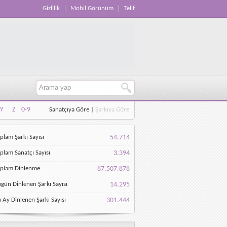
Gizlilik
Mobil Görünüm
Telif
Y
Z
0-9
Sanatçıya Göre
|
Şarkıya Göre
Y
Z
0-9
plam Şarkı Sayısı
54.714
plam Sanatçı Sayısı
3.394
oplam Dinlenme
87.507.878
gün Dinlenen Şarkı Sayısı
14.295
 Ay Dinlenen Şarkı Sayısı
301.444