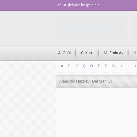
İlahi arişivimize hoşgeldiniz...
A. Önül
C. Kuru
M. Emin Ay
H
A
B
C
Ç
D
E
F
G
H
I
İ
A
B
C
Ç
D
E
F
G
H
I
İ
Alaaddin Haznevi-Derman Ol