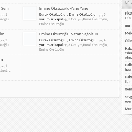
En 
için
Çiçek
için
 Seni
Emine Öksüzoğlu-Yane Yane
FİRD
Burak
Emine
Burak Öksüzoğlu
,
Emine Öksüzoğlu
1
3
GÜZZ
Öksüzoğlu-
Öksüzoğlu-
yorumlar kapalı
üzoğlu
,
3 Oca
Burak Öksüzoğlu
,
Bana
Yane
Emine Öksüzoğlu
nur
Seni
Yane
Gerek
için
Mele
tim
Emine Öksüzoğlu-Vatan Sağolsun
Seni
Burak
Emine
Burak Öksüzoğlu
,
Emine Öksüzoğlu
2
4
Güln
için
Öksüzoğlu-
Öksüzoğlu-
yorumlar kapalı
üzoğlu
,
3 Oca
Burak Öksüzoğlu
,
Hak
Yusuf’u
Vatan
Emine Öksüzoğlu
Yaln
Kaybettim
Sağolsun
olmay
için
için
im
Hali
Burak
4
hazr
Öksüzoğlu-
süzoğlu
,
Uyan
Hak
Ey
ilgin
Gözlerim
için
Xem
sevg
eser
Mur