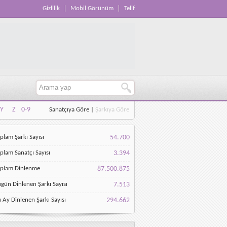
Gizlilik
Mobil Görünüm
Telif
Y
Z
0-9
Sanatçıya Göre
|
Şarkıya Göre
Y
Z
0-9
plam Şarkı Sayısı
54.700
plam Sanatçı Sayısı
3.394
oplam Dinlenme
87.500.875
gün Dinlenen Şarkı Sayısı
7.513
 Ay Dinlenen Şarkı Sayısı
294.662