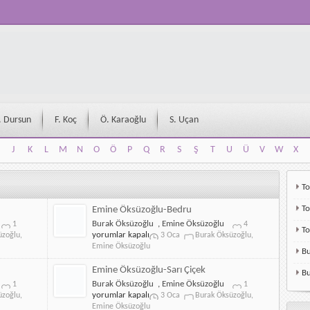
. Dursun
F. Koç
Ö. Karaoğlu
S. Uçan
J
K
L
M
N
O
Ö
P
Q
R
S
Ş
T
U
Ü
V
W
X
J
K
L
M
N
O
Ö
P
Q
R
S
Ş
T
U
Ü
V
W
X
To
To
Emine Öksüzoğlu-Bedru
Burak
Emine
Burak Öksüzoğlu
,
Emine Öksüzoğlu
1
4
T
Öksüzoğlu-
Öksüzoğlu-
yorumlar kapalı
üzoğlu
,
3 Oca
Burak Öksüzoğlu
,
Demedim
Bedru
Emine Öksüzoğlu
Bu
mi
için
için
Emine Öksüzoğlu-Sarı Çiçek
Bu
Emine
Emine
Burak Öksüzoğlu
,
Emine Öksüzoğlu
1
1
Öksüzoğlu-
Öksüzoğlu-
yorumlar kapalı
üzoğlu
,
3 Oca
Burak Öksüzoğlu
,
Mabuduma
Sarı
Emine Öksüzoğlu