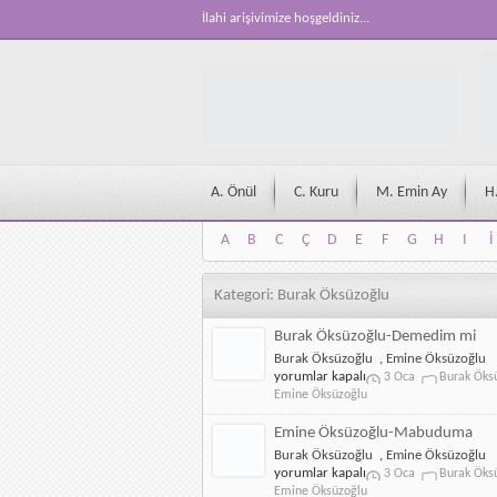
İlahi arişivimize hoşgeldiniz...
A. Önül
C. Kuru
M. Emin Ay
H
A
B
C
Ç
D
E
F
G
H
I
İ
A
B
C
Ç
D
E
F
G
H
I
İ
Kategori: Burak Öksüzoğlu
Burak Öksüzoğlu-Demedim mi
Burak Öksüzoğlu
,
Emine Öksüzoğlu
yorumlar kapalı
3 Oca
Burak Öks
Emine Öksüzoğlu
Emine Öksüzoğlu-Mabuduma
Burak Öksüzoğlu
,
Emine Öksüzoğlu
yorumlar kapalı
3 Oca
Burak Öks
Emine Öksüzoğlu