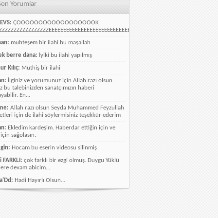
Son Yorumlar
EVS:
ÇOOOOOOOOOOOOOOOOOOK
ZZZZZZZZZZZZZZZZEEEEEEEEEEEEEEEEEEEEEEEEEEEEELLLLLLLLLLLLLLLLLLLLLLLL
han:
muhteşem bir ilahi bu maşallah
k berre dana:
İyiki bu ilahi yapılmış
ur Kılıç:
Müthiş bir ilahi
an:
İlginiz ve yorumunuz için Allah razı olsun.
ız bu talebinizden sanatçımızın haberi
abilir. En...
me:
Allah razı olsun Seyda Muhammed Feyzullah
etleri için de ilahi söylermisiniz teşekkür ederim
an:
Ekledim kardeşim. Haberdar ettiğin için ve
 için sağolasın.
gîn:
Hocam bu eserin videosu silinmiş
i FARKLI:
çok farklı bir ezgi olmuş. Duygu Yüklü
lere devam abicim...
a'Dd:
Hadi Hayırlı Olsun...