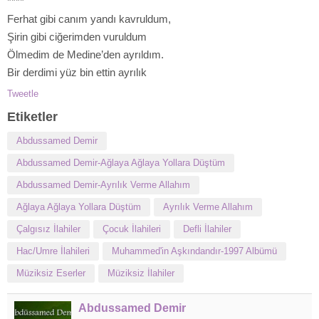
****
Ferhat gibi canım yandı kavruldum,
Şirin gibi ciğerimden vuruldum
Ölmedim de Medine’den ayrıldım.
Bir derdimi yüz bin ettin ayrılık
Tweetle
Etiketler
Abdussamed Demir
Abdussamed Demir-Ağlaya Ağlaya Yollara Düştüm
Abdussamed Demir-Ayrılık Verme Allahım
Ağlaya Ağlaya Yollara Düştüm
Ayrılık Verme Allahım
Çalgısız İlahiler
Çocuk İlahileri
Defli İlahiler
Hac/Umre İlahileri
Muhammed'in Aşkındandır-1997 Albümü
Müziksiz Eserler
Müziksiz İlahiler
Abdussamed Demir