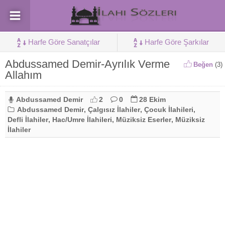
Harfe Göre Sanatçılar
Harfe Göre Şarkılar
Abdussamed Demir-Ayrılık Verme
Beğen
(
3
)
Allahım
Abdussamed Demir
2
0
28 Ekim
Abdussamed Demir
,
Çalgısız İlahiler
,
Çocuk İlahileri
,
Defli İlahiler
,
Hac/Umre İlahileri
,
Müziksiz Eserler
,
Müziksiz
İlahiler