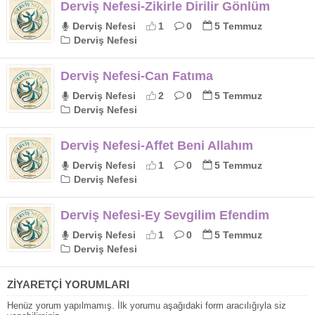
Derviş Nefesi-Zikirle Dirilir Gönlüm
Derviş Nefesi
1
0
5 Temmuz
Derviş Nefesi
Derviş Nefesi-Can Fatıma
Derviş Nefesi
2
0
5 Temmuz
Derviş Nefesi
Derviş Nefesi-Affet Beni Allahım
Derviş Nefesi
1
0
5 Temmuz
Derviş Nefesi
Derviş Nefesi-Ey Sevgilim Efendim
Derviş Nefesi
1
0
5 Temmuz
Derviş Nefesi
ZİYARETÇİ YORUMLARI
Henüz yorum yapılmamış. İlk yorumu aşağıdaki form aracılığıyla siz