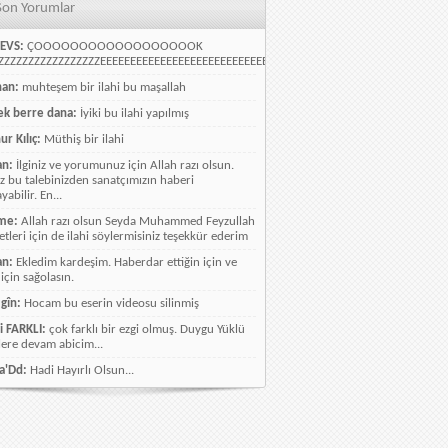
Son Yorumlar
EVS:
ÇOOOOOOOOOOOOOOOOOOK
ZZZZZZZZZZZZZZZZEEEEEEEEEEEEEEEEEEEEEEEEEEEEELLLLLLLLLLLLLLLLLLLLLLLL
han:
muhteşem bir ilahi bu maşallah
k berre dana:
İyiki bu ilahi yapılmış
ur Kılıç:
Müthiş bir ilahi
an:
İlginiz ve yorumunuz için Allah razı olsun.
ız bu talebinizden sanatçımızın haberi
abilir. En...
me:
Allah razı olsun Seyda Muhammed Feyzullah
etleri için de ilahi söylermisiniz teşekkür ederim
an:
Ekledim kardeşim. Haberdar ettiğin için ve
 için sağolasın.
gîn:
Hocam bu eserin videosu silinmiş
i FARKLI:
çok farklı bir ezgi olmuş. Duygu Yüklü
lere devam abicim...
a'Dd:
Hadi Hayırlı Olsun...