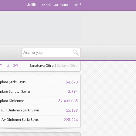
Gizlilik
Mobil Görünüm
Telif
Y
Z
0-9
Sanatçıya Göre
|
Şarkıya Göre
Y
Z
0-9
plam Şarkı Sayısı
54.670
plam Sanatçı Sayısı
3.394
oplam Dinlenme
87.433.038
gün Dinlenen Şarkı Sayısı
15.199
 Ay Dinlenen Şarkı Sayısı
228.224