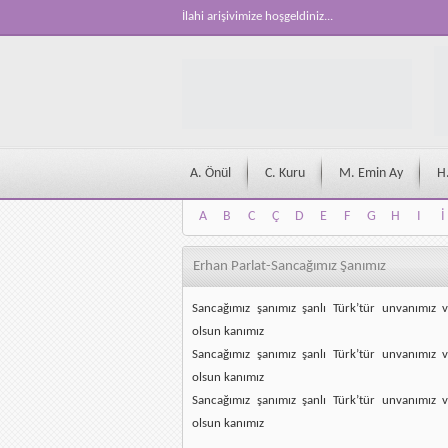
İlahi arişivimize hoşgeldiniz...
A. Önül
C. Kuru
M. Emin Ay
H
A
B
C
Ç
D
E
F
G
H
I
İ
A
B
C
Ç
D
E
F
G
H
I
İ
Erhan Parlat-Sancağımız Şanımız
Sancağımız şanımız şanlı Türk’tür unvanımız 
olsun kanımız
Sancağımız şanımız şanlı Türk’tür unvanımız 
olsun kanımız
Sancağımız şanımız şanlı Türk’tür unvanımız 
olsun kanımız