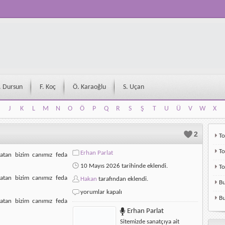
. Dursun
F. Koç
Ö. Karaoğlu
S. Uçan
J
K
L
M
N
O
Ö
P
Q
R
S
Ş
T
U
Ü
V
W
X
J
K
L
M
N
O
Ö
P
Q
R
S
Ş
T
U
Ü
V
W
X
2
To
To
Erhan Parlat
vatan bizim canımız feda
10 Mayıs 2026 tarihinde eklendi.
T
vatan bizim canımız feda
Hakan
tarafından eklendi.
Bu
Erhan
yorumlar kapalı
Bu
Parlat-
vatan bizim canımız feda
Sancağımız
Erhan Parlat
Şanımız
Sitemizde sanatçıya ait
için