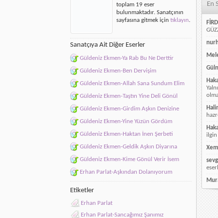
En 
toplam 19 eser
bulunmaktadır. Sanatçının
sayfasına gitmek için
tıklayın
.
FİRD
GÜZZ
nur
Sanatçıya Ait Diğer Eserler
Mele
Güldeniz Ekmen-Ya Rab Bu Ne Derttir
Güln
Güldeniz Ekmen-Ben Dervişim
Hak
Güldeniz Ekmen-Allah Sana Sundum Elim
Yaln
olmay
Güldeniz Ekmen-Taştın Yine Deli Gönül
Hali
Güldeniz Ekmen-Girdim Aşkın Denizine
hazr
Güldeniz Ekmen-Yine Yüzün Gördüm
Hak
Güldeniz Ekmen-Haktan İnen Şerbeti
ilgin
Güldeniz Ekmen-Geldik Aşkın Diyarına
Xem
Güldeniz Ekmen-Kime Gönül Verir İsem
sevg
eser
Erhan Parlat-Aşkından Dolanıyorum
Mur
Etiketler
Erhan Parlat
Erhan Parlat-Sancağımız Şanımız