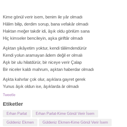
Kime gönül verir isem, benim ile yâr olmadı
Hâlim bilip, derdim sorup, bana vefakâr olmadı
Haktan meğer takdir idi, âşık oldu gönlüm sana
Hiç kimseler bencileyin, aşka giriftâr olmadı
Aşktan şikâyetim yoktur, kendi tâliimdendürür
Kendi yolun aramayan âdem değil er olmalı
Aşk bir ulu hilatdürür, bir niceye verir Çalap
Bir niceler kaldı mahrum, aşktan haberdar olmadı
Aşkta kahırlar çok olur, aşıklara gayret gerek
Yunus âşık oldun ise, âşıklarda âr olmadı
Tweetle
Etiketler
Erhan Parlat
Erhan Parlat-Kime Gönül Verir İsem
Güldeniz Ekmen
Güldeniz Ekmen-Kime Gönül Verir İsem