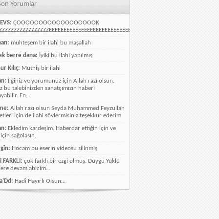
Son Yorumlar
EVS:
ÇOOOOOOOOOOOOOOOOOOK
ZZZZZZZZZZZZZZZZEEEEEEEEEEEEEEEEEEEEEEEEEEEEELLLLLLLLLLLLLLLLLLLLLLLL
han:
muhteşem bir ilahi bu maşallah
k berre dana:
İyiki bu ilahi yapılmış
ur Kılıç:
Müthiş bir ilahi
an:
İlginiz ve yorumunuz için Allah razı olsun.
ız bu talebinizden sanatçımızın haberi
abilir. En...
me:
Allah razı olsun Seyda Muhammed Feyzullah
etleri için de ilahi söylermisiniz teşekkür ederim
an:
Ekledim kardeşim. Haberdar ettiğin için ve
 için sağolasın.
gîn:
Hocam bu eserin videosu silinmiş
i FARKLI:
çok farklı bir ezgi olmuş. Duygu Yüklü
lere devam abicim...
a'Dd:
Hadi Hayırlı Olsun...