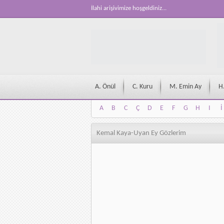
İlahi arişivimize hoşgeldiniz...
A. Önül
C. Kuru
M. Emin Ay
H
A
B
C
Ç
D
E
F
G
H
I
İ
A
B
C
Ç
D
E
F
G
H
I
İ
Kemal Kaya-Uyan Ey Gözlerim