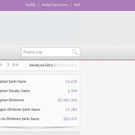
Gizlilik
Mobil Görünüm
Telif
Y
Z
0-9
Sanatçıya Göre
|
Şarkıya Göre
Y
Z
0-9
plam Şarkı Sayısı
54.670
plam Sanatçı Sayısı
3.394
oplam Dinlenme
87.467.904
gün Dinlenen Şarkı Sayısı
11.284
 Ay Dinlenen Şarkı Sayısı
262.479