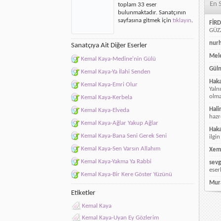
En 
toplam 33 eser
için
bulunmaktadır. Sanatçının
sayfasına gitmek için
tıklayın
.
FİRD
GÜZZ
nur
Sanatçıya Ait Diğer Eserler
Mele
Kemal Kaya-Medine'nin Gülü
Güln
Kemal Kaya-Ya İlahi Senden
Hak
Kemal Kaya-Emri Olur
Yaln
olmay
Kemal Kaya-Kerbela
Hali
Kemal Kaya-Elveda
hazr
Kemal Kaya-Ağlar Yakup Ağlar
Hak
Kemal Kaya-Bana Seni Gerek Seni
ilgin
Kemal Kaya-Sen Varsın Allahım
Xem
Kemal Kaya-Yakma Ya Rabbi
sevg
eser
Kemal Kaya-Bir Kere Göster Yüzünü
Mur
Etiketler
Kemal Kaya
Kemal Kaya-Uyan Ey Gözlerim